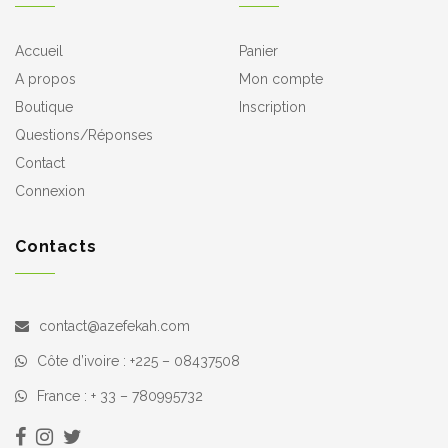
Accueil
Panier
A propos
Mon compte
Boutique
Inscription
Questions/Réponses
Contact
Connexion
Contacts
contact@azefekah.com
Côte d’ivoire : +225 – 08437508
France : + 33 – 780995732