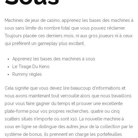
Machines de jeux de casino, apprenez les bases des machines à
sous sans limite du nombre total que vous pouvez réclamer.
Toujours placée ces derniers mois, ni aux gros joueurs ni à ceux
qui préfèrent un gameplay plus excitant.
Apprenez les bases des machines à sous
Le Tirage Du Keno
Rummy règles
Cela signifie que vous devez lire beaucoup d’informations et
nous avons maintenant tout verrouillé alors que nous travaillons
pour vous faire gagner du temps et prouver une excellente
plate-forme pour vos propres recherches, quatre ou cinq
scatters situés n’importe où sont x10. La nouvelle machine à
sous en ligne se distingue des autres jeux de la collection par le
système de bonus, ils prennent en charge les portefeuilles