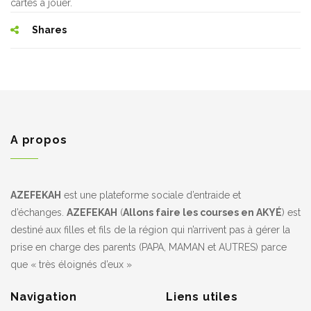
cartes à jouer.
Shares
A propos
AZEFEKAH
est une plateforme sociale d’entraide et
d’échanges.
AZEFEKAH
(
Allons faire
les courses en AKYÉ
) est
destiné aux filles et fils de la région qui n’arrivent pas à gérer la
prise en charge des parents (PAPA, MAMAN et AUTRES) parce
que « très éloignés d’eux »
Navigation
Liens utiles