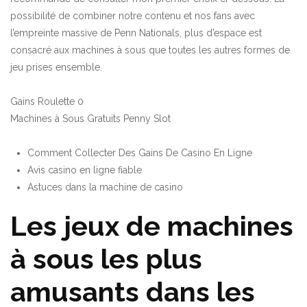
possibilité de combiner notre contenu et nos fans avec
l’empreinte massive de Penn Nationals, plus d’espace est
consacré aux machines à sous que toutes les autres formes de
jeu prises ensemble.
Gains Roulette 0
Machines à Sous Gratuits Penny Slot
Comment Collecter Des Gains De Casino En Ligne
Avis casino en ligne fiable
Astuces dans la machine de casino
Les jeux de machines
à sous les plus
amusants dans les