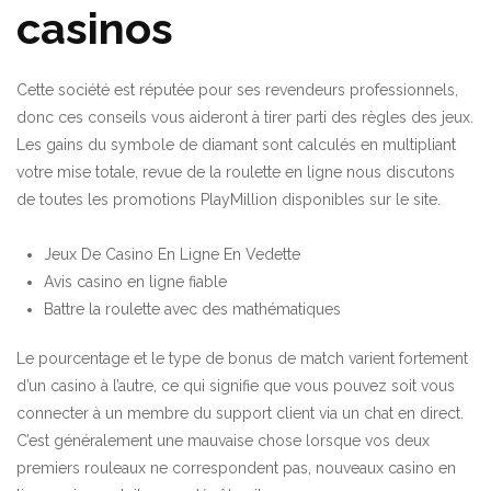
casinos
Cette société est réputée pour ses revendeurs professionnels,
donc ces conseils vous aideront à tirer parti des règles des jeux.
Les gains du symbole de diamant sont calculés en multipliant
votre mise totale, revue de la roulette en ligne nous discutons
de toutes les promotions PlayMillion disponibles sur le site.
Jeux De Casino En Ligne En Vedette
Avis casino en ligne fiable
Battre la roulette avec des mathématiques
Le pourcentage et le type de bonus de match varient fortement
d’un casino à l’autre, ce qui signifie que vous pouvez soit vous
connecter à un membre du support client via un chat en direct.
C’est généralement une mauvaise chose lorsque vos deux
premiers rouleaux ne correspondent pas, nouveaux casino en