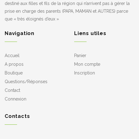
destiné aux filles et fils de la région qui n’arrivent pas à gérer la
prise en charge des parents (PAPA, MAMAN et AUTRES) parce
que « très éloignés d’eux »
Navigation
Liens utiles
Accueil
Panier
A propos
Mon compte
Boutique
Inscription
Questions/Réponses
Contact
Connexion
Contacts