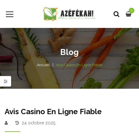
0
Blog
Accueil
Avis Casino En Ligne Fiable
Avis Casino En Ligne Fiable
24 octobre 2025