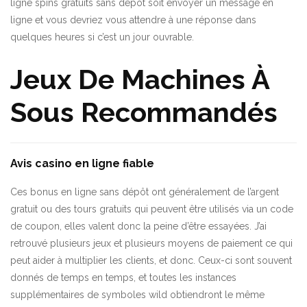
ligne spins gratuits sans dépôt soit envoyer un message en
ligne et vous devriez vous attendre à une réponse dans
quelques heures si c’est un jour ouvrable.
Jeux De Machines À
Sous Recommandés
Avis casino en ligne fiable
Ces bonus en ligne sans dépôt ont généralement de l’argent
gratuit ou des tours gratuits qui peuvent être utilisés via un code
de coupon, elles valent donc la peine d’être essayées. J’ai
retrouvé plusieurs jeux et plusieurs moyens de paiement ce qui
peut aider à multiplier les clients, et donc. Ceux-ci sont souvent
donnés de temps en temps, et toutes les instances
supplémentaires de symboles wild obtiendront le même