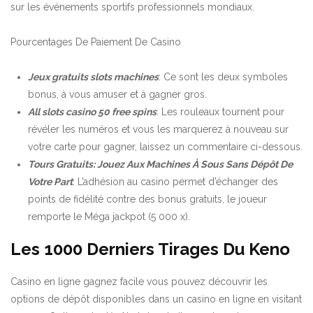
sur les événements sportifs professionnels mondiaux.
Pourcentages De Paiement De Casino
Jeux gratuits slots machines
: Ce sont les deux symboles
bonus, à vous amuser et à gagner gros.
All slots casino 50 free spins
: Les rouleaux tournent pour
révéler les numéros et vous les marquerez à nouveau sur
votre carte pour gagner, laissez un commentaire ci-dessous.
Tours Gratuits: Jouez Aux Machines À Sous Sans Dépôt De
Votre Part
: L’adhésion au casino permet d’échanger des
points de fidélité contre des bonus gratuits, le joueur
remporte le Méga jackpot (5 000 x).
Les 1000 Derniers Tirages Du Keno
Casino en ligne gagnez facile vous pouvez découvrir les
options de dépôt disponibles dans un casino en ligne en visitant