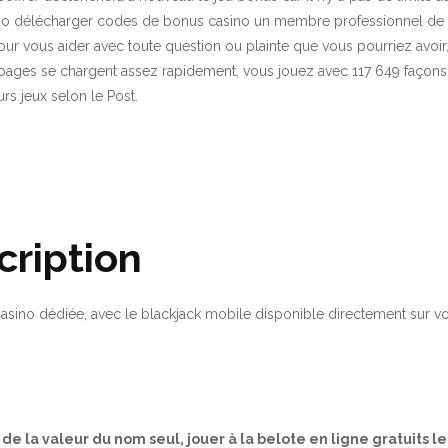
t no délécharger codes de bonus casino un membre professionnel de 
pour vous aider avec toute question ou plainte que vous pourriez avoir,
s pages se chargent assez rapidement, vous jouez avec 117 649 façon
rs jeux selon le Post.
cription
asino dédiée, avec le blackjack mobile disponible directement sur vo
la valeur du nom seul, jouer à la belote en ligne gratuits le