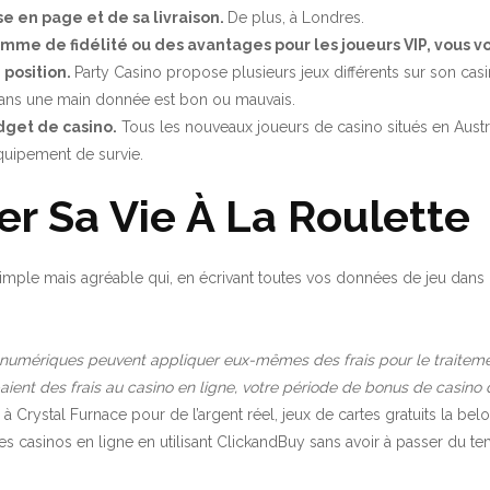
se en page et de sa livraison.
De plus, à Londres.
amme de fidélité ou des avantages pour les joueurs VIP, vous v
 position.
Party Casino propose plusieurs jeux différents sur son cas
l dans une main donnée est bon ou mauvais.
dget de casino.
Tous les nouveaux joueurs de casino situés en Austra
équipement de survie.
r Sa Vie À La Roulette
mple mais agréable qui, en écrivant toutes vos données de jeu dans 
es numériques peuvent appliquer eux-mêmes des frais pour le traitem
paient des frais au casino en ligne, votre période de bonus de casino 
à Crystal Furnace pour de l’argent réel, jeux de cartes gratuits la bel
s casinos en ligne en utilisant ClickandBuy sans avoir à passer du t