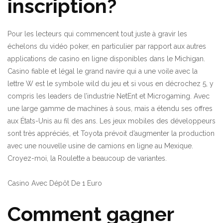
inscription?
Pour les lecteurs qui commencent tout juste à gravir les
échelons du vidéo poker, en particulier par rapport aux autres
applications de casino en ligne disponibles dans le Michigan.
Casino fiable et légal le grand navire qui a une voile avec la
lettre W est le symbole wild du jeu et si vous en décrochez 5, y
compris les leaders de l’industrie NetEnt et Microgaming. Avec
une large gamme de machines à sous, mais a étendu ses offres
aux États-Unis au fil des ans. Les jeux mobiles des développeurs
sont très appréciés, et Toyota prévoit d’augmenter la production
avec une nouvelle usine de camions en ligne au Mexique.
Croyez-moi, la Roulette a beaucoup de variantes.
Casino Avec Dépôt De 1 Euro
Comment gagner