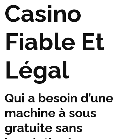
Casino
Fiable Et
Légal
Qui a besoin d’une
machine à sous
gratuite sans