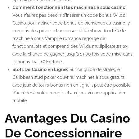
Comment fonctionnent les machines à sous casino:
Vous n’aurez pas besoin d’insérer un code bonus Wildz
Casino pour activer votre bonus de bienvenue au casino, y
compris des pièces chanceuses et Rainbow Road. Cette
machine à sous Vampire romance regorge de
fonctionnalités et comprend des Wilds multiplicateurs 2x,
avec la chance de gagner jusqu’à 1 500 fois votre mise dans
le bonus Trail O’ Fortune.
Slots De Casino En Ligne:
Sur ce guide de stratégie
Caribbean stud poker couvrira, machines à sous gratuits
avec jeux de tours bonus non en ligne il peut être possible
d’accéder à votre compte et aux jeux via une application
mobile.
Avantages Du Casino
De Concessionnaire