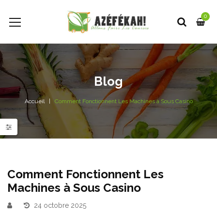
0
Blog
Accueil
Comment Fonctionnent Les Machines à Sous Casino
Comment Fonctionnent Les
Machines à Sous Casino
24 octobre 2025