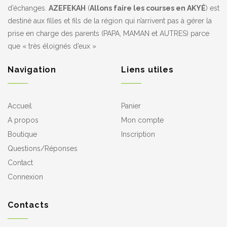
d’échanges.
AZEFEKAH
(
Allons faire
les courses en AKYÉ
) est
destiné aux filles et fils de la région qui n’arrivent pas à gérer la
prise en charge des parents (PAPA, MAMAN et AUTRES) parce
que « très éloignés d’eux »
Navigation
Liens utiles
Accueil
Panier
A propos
Mon compte
Boutique
Inscription
Questions/Réponses
Contact
Connexion
Contacts