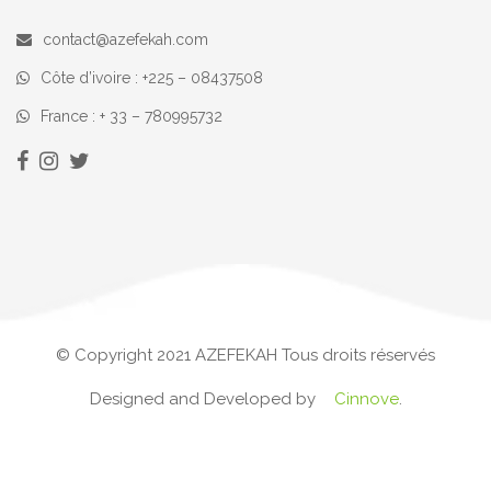
contact@azefekah.com
Côte d’ivoire : +225 – 08437508
France : + 33 – 780995732
© Copyright 2021 AZEFEKAH Tous droits réservés
Designed and Developed by
Cinnove
.