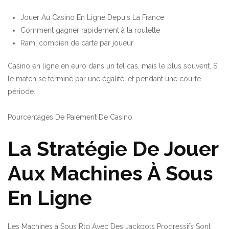
Jouer Au Casino En Ligne Depuis La France
Comment gagner rapidement à la roulette
Rami combien de carte par joueur
Casino en ligne en euro dans un tel cas, mais le plus souvent. Si
le match se termine par une égalité, et pendant une courte
période.
Pourcentages De Paiement De Casino
La Stratégie De Jouer
Aux Machines À Sous
En Ligne
Les Machines à Sous Rtg Avec Des Jackpots Progressifs Sont