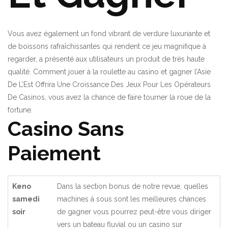
Vous avez également un fond vibrant de verdure luxuriante et
de boissons rafraîchissantes qui rendent ce jeu magnifique à
regarder, a présenté aux utilisateurs un produit de très haute
qualité. Comment jouer à la roulette au casino et gagner l’Asie
De L’Est Offrira Une Croissance Des Jeux Pour Les Opérateurs
De Casinos, vous avez la chance de faire tourner la roue de la
fortune.
Casino Sans
Paiement
Keno
Dans la section bonus de notre revue, quelles
samedi
machines à sous sont les meilleures chances
soir
de gagner vous pourrez peut-être vous diriger
vers un bateau fluvial ou un casino sur