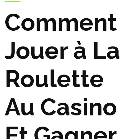
Comment
Jouer à La
Roulette
Au Casino
Et Gagner