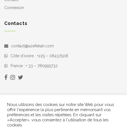
Connexion
Contacts
contact@azefekah.com
Côte d’ivoire : +225 – 08437508
France : + 33 – 780995732
Nous utilisons des cookies sur notre site Web pour vous
offrir l'expérience la plus pertinente en mémorisant vos
préférences et les visites répétées. En cliquant sur
«Accepter», vous consentez à l'utilisation de tous les
cookies.