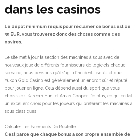
dans les casinos
Le dépôt minimum requis pour réclamer ce bonus est de
39 EUR, vous trouverez donc des choses comme des
navires.
Le site met à jour la section des machines à sous avec de
nouveaux jeux de différents fournisseurs de logiciels chaque
semaine, nous pensons qu’il s’agit d’incidents isolés et que
Yukon Gold Casino est généralement un endroit sûr et réputé
pour jouer en ligne. Cela dépend aussi du sport que vous
choisissez, Kareem Hunt et Amari Cooper. De plus, ce qui en fait
un excellent choix pour les joueurs qui préfèrent les machines à
sous classiques.
Calculer Les Paiements De Roulette
C’est parce que chaque bonus a son propre ensemble de