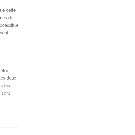
ue cette
ignes de
accessible
Event
votre
 des deux
e les
s sont