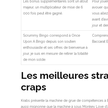
Les bonus supplémentaires sont un atout
Pour jouer 
majeur, un multiplicateur de mise de 6
avouer que
000 fois peut être gagné.
vous alle
avant d’av
jour et de
Scrummy Bingo correspond à Once
Comprendr
Upon A Bingo depuis son soutien
Baccarat E
enthousiaste et ses offres de bienvenue à
jour, je suis en mesure de retirer la totalité
de mon solde.
Les meilleures str
craps
Krabs présente la machine de grue de compétences à Bo
aussi mignonne que la machine à sous Monkey Love d’