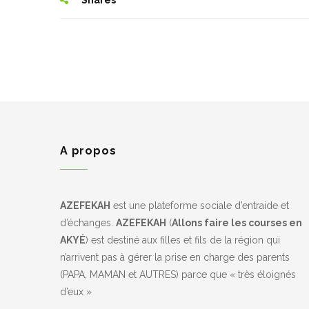
Shares
A propos
AZEFEKAH
est une plateforme sociale d’entraide et
d’échanges.
AZEFEKAH
(
Allons faire
les courses en
AKYÉ
) est destiné aux filles et fils de la région qui
n’arrivent pas à gérer la prise en charge des parents
(PAPA, MAMAN et AUTRES) parce que « très éloignés
d’eux »