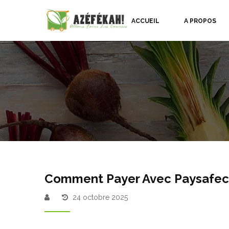
ACCUEIL
A PROPOS
Comment Payer Avec Paysafec
24 octobre 2025