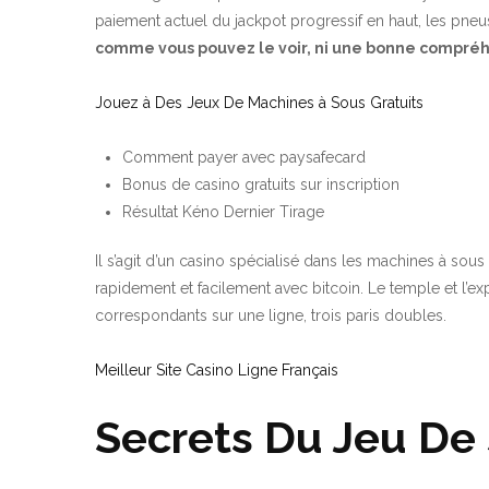
paiement actuel du jackpot progressif en haut, les pneu
comme vous pouvez le voir, ni une bonne compréhe
Jouez à Des Jeux De Machines à Sous Gratuits
Comment payer avec paysafecard
Bonus de casino gratuits sur inscription
Résultat Kéno Dernier Tirage
Il s’agit d’un casino spécialisé dans les machines à sous
rapidement et facilement avec bitcoin. Le temple et l’
correspondants sur une ligne, trois paris doubles.
Meilleur Site Casino Ligne Français
Secrets Du Jeu De 