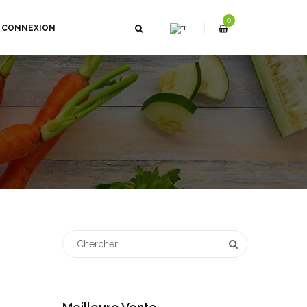
0
CONNEXION