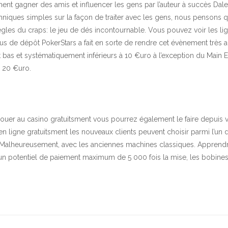
ment gagner des amis et influencer les gens par l’auteur à succès Dale
iques simples sur la façon de traiter avec les gens, nous pensons q
s règles du craps: le jeu de dés incontournable. Vous pouvez voir les l
us de dépôt PokerStars a fait en sorte de rendre cet évènement très 
nt bas et systématiquement inférieurs à 10 €uro à l’exception du Main 
 20 €uro.
, jouer au casino gratuitsment vous pourrez également le faire depuis 
en ligne gratuitsment les nouveaux clients peuvent choisir parmi l’un
 Malheureusement, avec les anciennes machines classiques. Apprendr
et un potentiel de paiement maximum de 5 000 fois la mise, les bobine