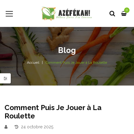
0
Blog
Accueil
Comment Puis Je Jouer à La Roulette
Comment Puis Je Jouer à La
Roulette
24 octobre 2025