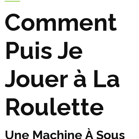
Comment
Puis Je
Jouer à La
Roulette
Une Machine À Sous