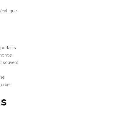
éral, que
mportants
 monde.
nt souvent
 ne
 créer.
ns