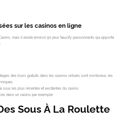
es sur les casinos en ligne
Casino, mais il existe environ 90 jeux Saucify passionnants qui apport
.
tages des tours gratuits dans les casinos virtuels sont nombreux, les
chniques.
sous les plus récentes et excitantes du casino.
ces dans un casino par exemple.
es Sous À La Roulette