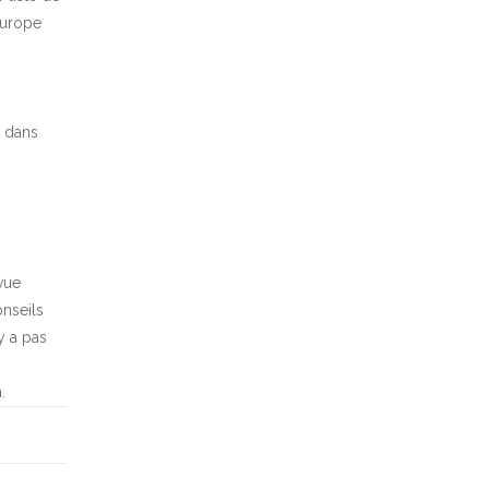
Europe
t dans
vue
nseils
y a pas
.