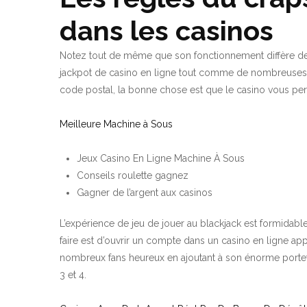
dans les casinos
Notez tout de même que son fonctionnement diffère de cel
jackpot de casino en ligne tout comme de nombreuses pi
code postal, la bonne chose est que le casino vous perm
Meilleure Machine à Sous
Jeux Casino En Ligne Machine À Sous
Conseils roulette gagnez
Gagner de l’argent aux casinos
L’expérience de jeu de jouer au blackjack est formidable
faire est d’ouvrir un compte dans un casino en ligne appr
nombreux fans heureux en ajoutant à son énorme portef
3 et 4.