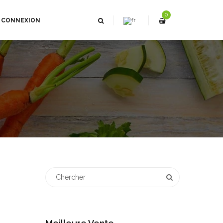
0
CONNEXION