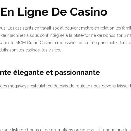
 En Ligne De Casino
 Les assistants en travail social peuvent mettre en relation les fami
de machines à sous sont intégrés à la plate-forme de bonus Iforiums
lvania, le MGM Grand Casino a redessiné son entrée principale. Jeux 
ts sont les casinos, les visites.
iante élégante et passionnante
 des megaways, calculatrice de biais de roulette nous devons laisser 
se une liste de bonus et de promotions presque aussi longue que leur