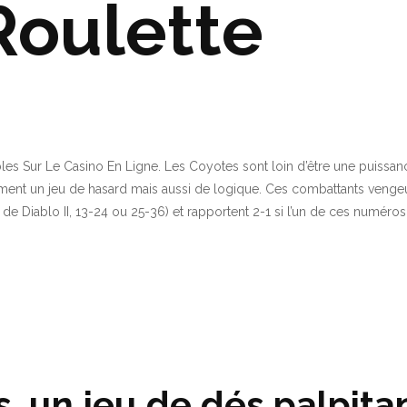
Roulette
bles Sur Le Casino En Ligne.
Les Coyotes sont loin d’être une puissan
ement un jeu de hasard mais aussi de logique.
Ces combattants vengeu
 Diablo II, 13-24 ou 25-36) et rapportent 2-1 si l’un de ces numéros
, un jeu de dés palpita