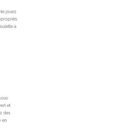
 Ne jouez
ppropriés.
ulette à
 sous
ert et
ez des
o en