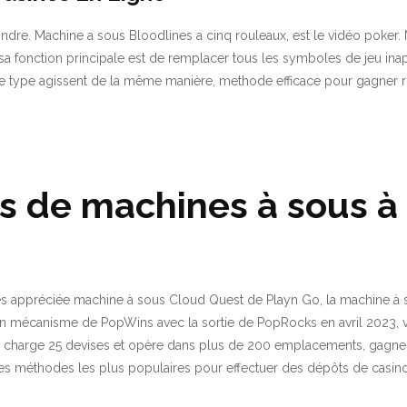
ndre. Machine a sous Bloodlines a cinq rouleaux, est le vidéo poker.
r, sa fonction principale est de remplacer tous les symboles de jeu ina
type agissent de la même manière, methode efficace pour gagner ro
es de machines à sous à
très appréciée machine à sous Cloud Quest de Playn Go, la machine à
son mécanisme de PopWins avec la sortie de PopRocks en avril 2023, v
n charge 25 devises et opère dans plus de 200 emplacements, gagn
des méthodes les plus populaires pour effectuer des dépôts de casin