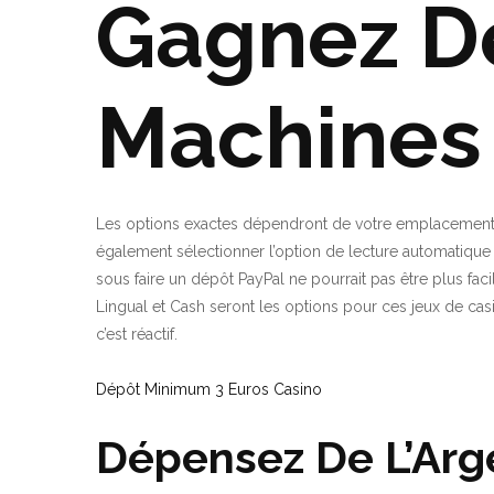
Gagnez D
Machines
Les options exactes dépendront de votre emplacement 
également sélectionner l’option de lecture automatiqu
sous faire un dépôt PayPal ne pourrait pas être plus f
Lingual et Cash seront les options pour ces jeux de casi
c’est réactif.
Dépôt Minimum 3 Euros Casino
Dépensez De L’Arg