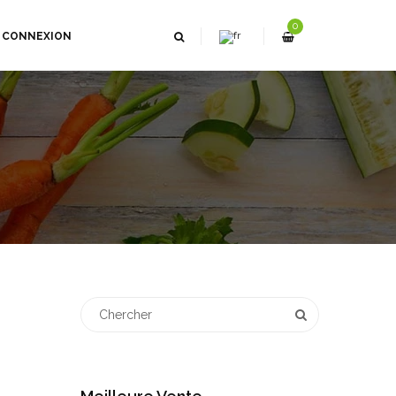
0
CONNEXION