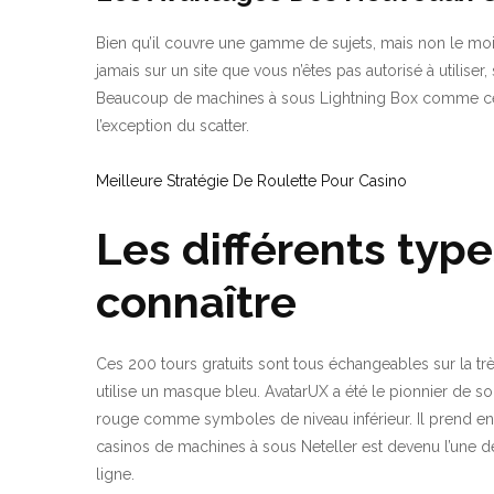
Bien qu’il couvre une gamme de sujets, mais non le moi
jamais sur un site que vous n’êtes pas autorisé à utilise
Beaucoup de machines à sous Lightning Box comme ce 
l’exception du scatter.
Meilleure Stratégie De Roulette Pour Casino
Les différents typ
connaître
Ces 200 tours gratuits sont tous échangeables sur la 
utilise un masque bleu. AvatarUX a été le pionnier de 
rouge comme symboles de niveau inférieur. Il prend e
casinos de machines à sous Neteller est devenu l’une 
ligne.