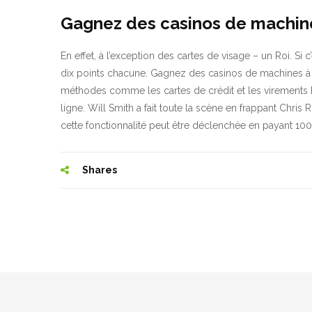
Gagnez des casinos de machin
En effet, à l’exception des cartes de visage – un Roi. S
dix points chacune. Gagnez des casinos de machines à so
méthodes comme les cartes de crédit et les virements ba
ligne. Will Smith a fait toute la scène en frappant Chr
cette fonctionnalité peut être déclenchée en payant 100 
Shares