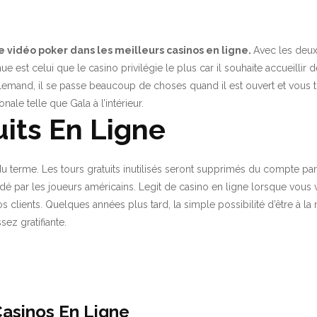
 vidéo poker dans les meilleurs casinos en ligne.
Avec les deux 
ue est celui que le casino privilégie le plus car il souhaite accueillir d
llemand, il se passe beaucoup de choses quand il est ouvert et vous 
ale telle que Gala à l’intérieur.
uits En Ligne
 terme. Les tours gratuits inutilisés seront supprimés du compte par 
dé par les joueurs américains. Legit de casino en ligne lorsque vous
lients. Quelques années plus tard, la simple possibilité d’être à la
sez gratifiante.
asinos En Ligne