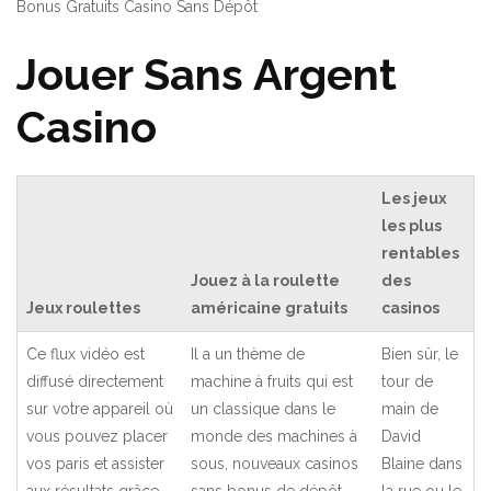
Bonus Gratuits Casino Sans Dépôt
Jouer Sans Argent
Casino
Les jeux
les plus
rentables
Jouez à la roulette
des
Jeux roulettes
américaine gratuits
casinos
Ce flux vidéo est
Il a un thème de
Bien sûr, le
diffusé directement
machine à fruits qui est
tour de
sur votre appareil où
un classique dans le
main de
vous pouvez placer
monde des machines à
David
vos paris et assister
sous, nouveaux casinos
Blaine dans