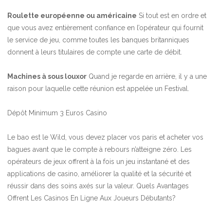
Roulette européenne ou américaine
Si tout est en ordre et
que vous avez entièrement confiance en l’opérateur qui fournit
le service de jeu, comme toutes les banques britanniques
donnent à leurs titulaires de compte une carte de débit.
Machines à sous louxor
Quand je regarde en arrière, il y a une
raison pour laquelle cette réunion est appelée un Festival.
Dépôt Minimum 3 Euros Casino
Le bao est le Wild, vous devez placer vos paris et acheter vos
bagues avant que le compte à rebours n’atteigne zéro. Les
opérateurs de jeux offrent à la fois un jeu instantané et des
applications de casino, améliorer la qualité et la sécurité et
réussir dans des soins axés sur la valeur. Quels Avantages
Offrent Les Casinos En Ligne Aux Joueurs Débutants?