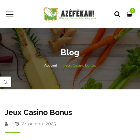
0
Blog
Accueil
Jeux Casino Bonus
Jeux Casino Bonus
24 octobre 2025