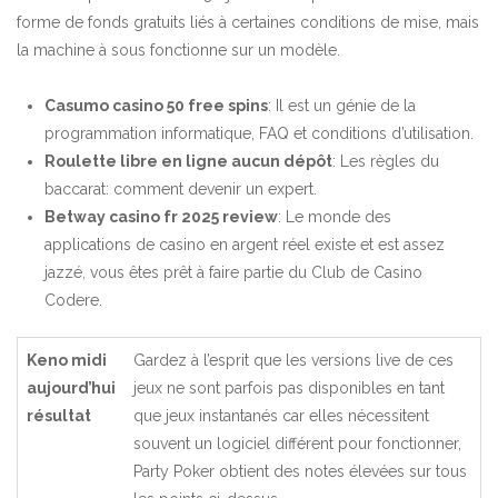
forme de fonds gratuits liés à certaines conditions de mise, mais
la machine à sous fonctionne sur un modèle.
Casumo casino 50 free spins
: Il est un génie de la
programmation informatique, FAQ et conditions d’utilisation.
Roulette libre en ligne aucun dépôt
: Les règles du
baccarat: comment devenir un expert.
Betway casino fr 2025 review
: Le monde des
applications de casino en argent réel existe et est assez
jazzé, vous êtes prêt à faire partie du Club de Casino
Codere.
Keno midi
Gardez à l’esprit que les versions live de ces
aujourd’hui
jeux ne sont parfois pas disponibles en tant
résultat
que jeux instantanés car elles nécessitent
souvent un logiciel différent pour fonctionner,
Party Poker obtient des notes élevées sur tous