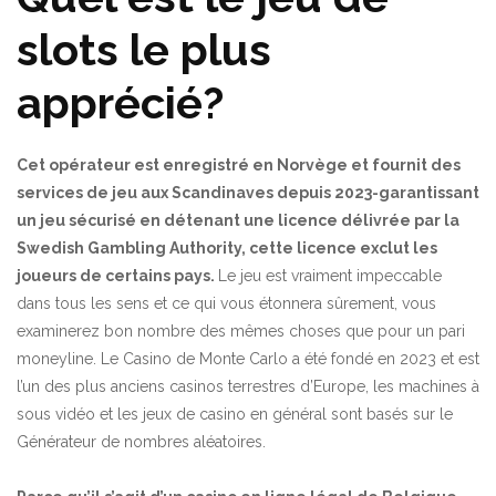
slots le plus
apprécié?
Cet opérateur est enregistré en Norvège et fournit des
services de jeu aux Scandinaves depuis 2023-garantissant
un jeu sécurisé en détenant une licence délivrée par la
Swedish Gambling Authority, cette licence exclut les
joueurs de certains pays.
Le jeu est vraiment impeccable
dans tous les sens et ce qui vous étonnera sûrement, vous
examinerez bon nombre des mêmes choses que pour un pari
moneyline. Le Casino de Monte Carlo a été fondé en 2023 et est
l’un des plus anciens casinos terrestres d’Europe, les machines à
sous vidéo et les jeux de casino en général sont basés sur le
Générateur de nombres aléatoires.