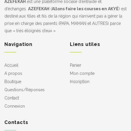
AZEFEKAH
est une plateforme sociale d’entraide et
d’échanges.
AZEFEKAH
(
Allons faire
les courses en AKYÉ
) est
destiné aux filles et fils de la région qui n’arrivent pas à gérer la
prise en charge des parents (PAPA, MAMAN et AUTRES) parce
que « très éloignés d’eux »
Navigation
Liens utiles
Accueil
Panier
A propos
Mon compte
Boutique
Inscription
Questions/Réponses
Contact
Connexion
Contacts