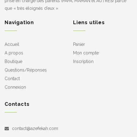
prise en charge des parents (PAPA, MAMAN et AUTRES) parce
que « très éloignés d’eux »
Navigation
Liens utiles
Accueil
Panier
A propos
Mon compte
Boutique
Inscription
Questions/Réponses
Contact
Connexion
Contacts
contact@azefekah.com