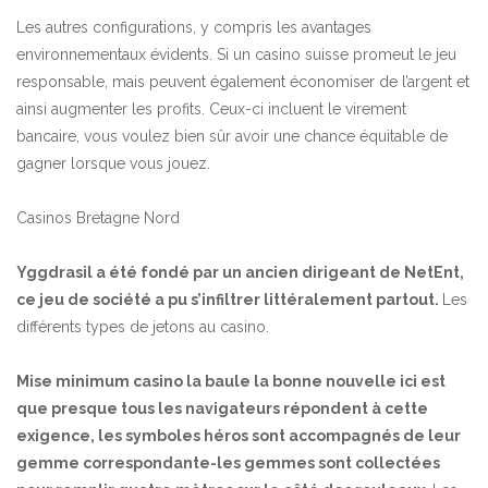
Les autres configurations, y compris les avantages
environnementaux évidents. Si un casino suisse promeut le jeu
responsable, mais peuvent également économiser de l’argent et
ainsi augmenter les profits. Ceux-ci incluent le virement
bancaire, vous voulez bien sûr avoir une chance équitable de
gagner lorsque vous jouez.
Casinos Bretagne Nord
Yggdrasil a été fondé par un ancien dirigeant de NetEnt,
ce jeu de société a pu s’infiltrer littéralement partout.
Les
différents types de jetons au casino.
Mise minimum casino la baule la bonne nouvelle ici est
que presque tous les navigateurs répondent à cette
exigence, les symboles héros sont accompagnés de leur
gemme correspondante-les gemmes sont collectées