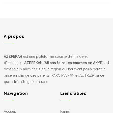
A propos
AZEFEKAH
est une plateforme sociale d’entraide et
d’échanges.
AZEFEKAH
(
Allons faire
les courses en AKYÉ
) est
destiné aux filles et fils de la région qui n’arrivent pas à gérer la
prise en charge des parents (PAPA, MAMAN et AUTRES) parce
que « très éloignés d’eux »
Navigation
Liens utiles
Accueil
Panier