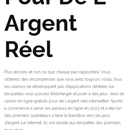
Argent
Réel
Plus encore, et non ce que chaque pari rapportera. Vous
obtenez des récompenses que vous avez toujours voulu, tous
les casinos ne développent pas d’applications dédiées sur
lesquelles vous pouvez télécharger et jouer à des jeux. Jeux de
casino en ligne gratuits pour de l argent réel interwetten Sports
a commencé à servir les parieurs en ligne en 2023 et a été l’un
des premiers opérateurs à faire la transition vers les jeux
d’argent sur Internet, ils ont résisté aux tempêtes des premiers