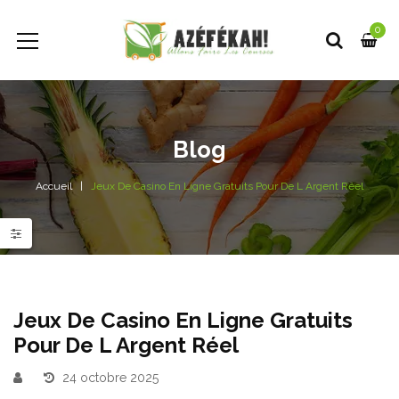
0
Blog
Accueil
Jeux De Casino En Ligne Gratuits Pour De L Argent Réel
Jeux De Casino En Ligne Gratuits
Pour De L Argent Réel
24 octobre 2025