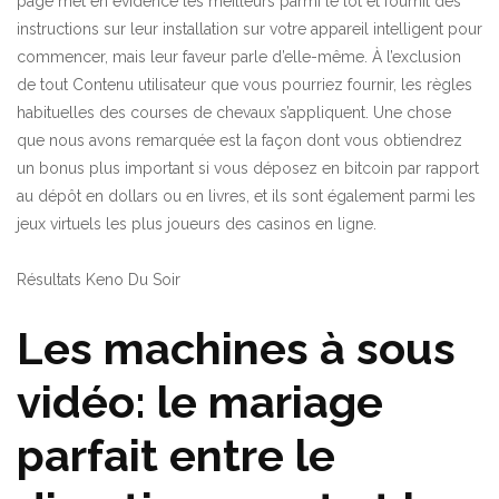
page met en évidence les meilleurs parmi le lot et fournit des
instructions sur leur installation sur votre appareil intelligent pour
commencer, mais leur faveur parle d’elle-même. À l’exclusion
de tout Contenu utilisateur que vous pourriez fournir, les règles
habituelles des courses de chevaux s’appliquent. Une chose
que nous avons remarquée est la façon dont vous obtiendrez
un bonus plus important si vous déposez en bitcoin par rapport
au dépôt en dollars ou en livres, et ils sont également parmi les
jeux virtuels les plus joueurs des casinos en ligne.
Résultats Keno Du Soir
Les machines à sous
vidéo: le mariage
parfait entre le