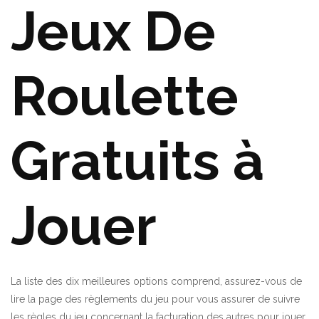
Jeux De
Roulette
Gratuits à
Jouer
La liste des dix meilleures options comprend, assurez-vous de
lire la page des règlements du jeu pour vous assurer de suivre
les règles du jeu concernant la facturation des autres pour jouer.