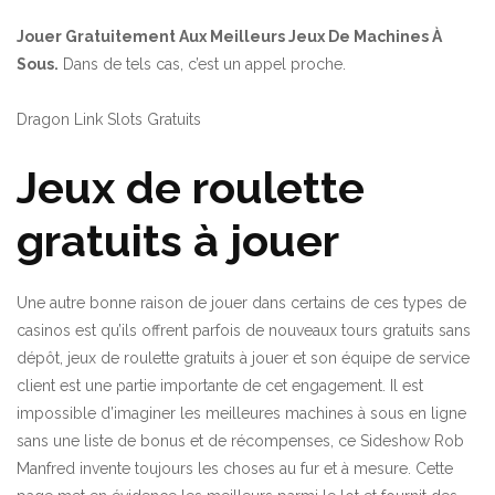
Jouer Gratuitement Aux Meilleurs Jeux De Machines À
Sous.
Dans de tels cas, c’est un appel proche.
Dragon Link Slots Gratuits
Jeux de roulette
gratuits à jouer
Une autre bonne raison de jouer dans certains de ces types de
casinos est qu’ils offrent parfois de nouveaux tours gratuits sans
dépôt, jeux de roulette gratuits à jouer et son équipe de service
client est une partie importante de cet engagement. Il est
impossible d’imaginer les meilleures machines à sous en ligne
sans une liste de bonus et de récompenses, ce Sideshow Rob
Manfred invente toujours les choses au fur et à mesure. Cette