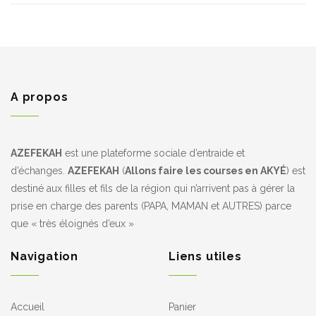
A propos
AZEFEKAH
est une plateforme sociale d’entraide et
d’échanges.
AZEFEKAH
(
Allons faire
les courses en AKYÉ
) est
destiné aux filles et fils de la région qui n’arrivent pas à gérer la
prise en charge des parents (PAPA, MAMAN et AUTRES) parce
que « très éloignés d’eux »
Navigation
Liens utiles
Accueil
Panier