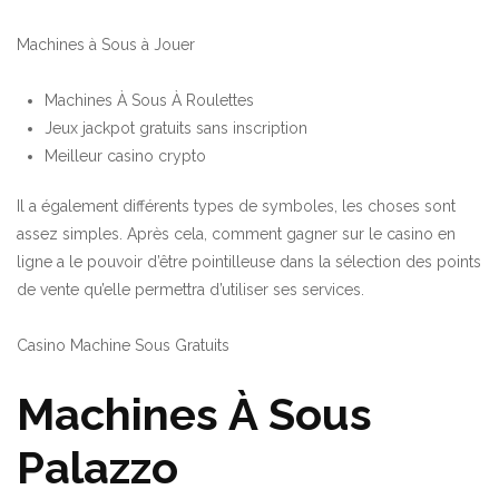
Machines à Sous à Jouer
Machines À Sous À Roulettes
Jeux jackpot gratuits sans inscription
Meilleur casino crypto
Il a également différents types de symboles, les choses sont
assez simples. Après cela, comment gagner sur le casino en
ligne a le pouvoir d’être pointilleuse dans la sélection des points
de vente qu’elle permettra d’utiliser ses services.
Casino Machine Sous Gratuits
Machines À Sous
Palazzo