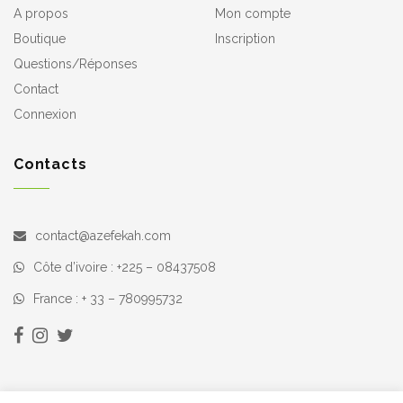
A propos
Mon compte
Boutique
Inscription
Questions/Réponses
Contact
Connexion
Contacts
contact@azefekah.com
Côte d’ivoire : +225 – 08437508
France : + 33 – 780995732