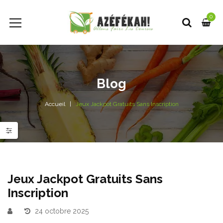
0
Blog
Accueil
Jeux Jackpot Gratuits Sans Inscription
Jeux Jackpot Gratuits Sans
Inscription
24 octobre 2025