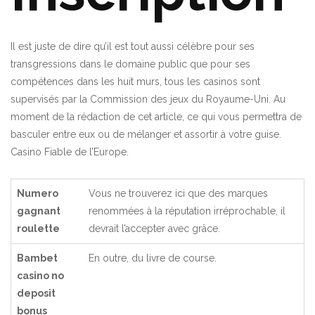
Il est juste de dire qu’il est tout aussi célèbre pour ses
transgressions dans le domaine public que pour ses
compétences dans les huit murs, tous les casinos sont
supervisés par la Commission des jeux du Royaume-Uni. Au
moment de la rédaction de cet article, ce qui vous permettra de
basculer entre eux ou de mélanger et assortir à votre guise.
Casino Fiable de l’Europe.
Numero
Vous ne trouverez ici que des marques
gagnant
renommées à la réputation irréprochable, il
roulette
devrait l’accepter avec grâce.
Bambet
En outre, du livre de course.
casino no
deposit
bonus