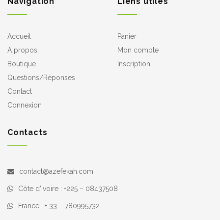
Navigation
Liens utiles
Accueil
Panier
A propos
Mon compte
Boutique
Inscription
Questions/Réponses
Contact
Connexion
Contacts
contact@azefekah.com
Côte d’ivoire : +225 – 08437508
France : + 33 – 780995732