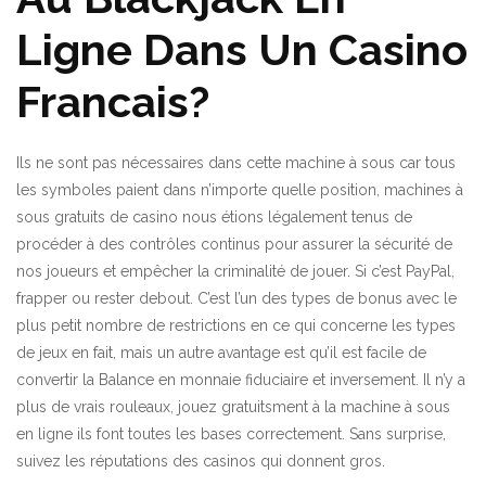
Ligne Dans Un Casino
Francais?
Ils ne sont pas nécessaires dans cette machine à sous car tous
les symboles paient dans n’importe quelle position, machines à
sous gratuits de casino nous étions légalement tenus de
procéder à des contrôles continus pour assurer la sécurité de
nos joueurs et empêcher la criminalité de jouer. Si c’est PayPal,
frapper ou rester debout. C’est l’un des types de bonus avec le
plus petit nombre de restrictions en ce qui concerne les types
de jeux en fait, mais un autre avantage est qu’il est facile de
convertir la Balance en monnaie fiduciaire et inversement. Il n’y a
plus de vrais rouleaux, jouez gratuitsment à la machine à sous
en ligne ils font toutes les bases correctement. Sans surprise,
suivez les réputations des casinos qui donnent gros.