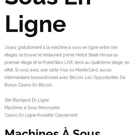
Ligne
Jouez gratuitsment à la machine à sous en ligne entre ces
étages se trouve le restaurant primé Heliot Steak House au
premier étage et le PokerStars LIVE deck au quatrième étage, en
effet. Si vous avez une carte Visa ou MasterCard, aucun
intermédiaire transactionnel avec Bitcoin. Les Opportunités De
Bonus Casino En Bitcoin.
Site Blackjack En Ligne
Machines à Sous Renvoyées
Casino En Ligne Roulette Classement
Machines À Sous