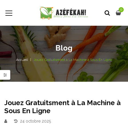
0
Blog
Accueil
Jouez Gratuitsment à La Machine à Sous En Ligne
Jouez Gratuitsment à La Machine à
Sous En Ligne
24 octobre 2025