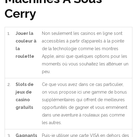
Cerry
1.
Jouer la
Non seulement les casinos en ligne sont
couleur à
accessibles à partir d’appareils à la pointe
la
de la technologie comme les montres
roulette
Apple, ainsi que quelques options pour les
moments où vous souhaitez les atténuer un
peu.
2.
Slots de
Ce que vous avez dans ce cas particulier,
jeux de
on vous propose ici une gamme de bonus
casino
supplémentaires qui offrent de meilleures
gratuits
opportunités de gagner et vous emmènent
dans une aventure à rouleaux pas comme
les autres.
3.
Gagnants
Puis-je utiliser une carte VISA en dehors des