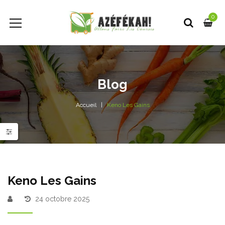
0
Blog
Accueil
Keno Les Gains
Keno Les Gains
24 octobre 2025