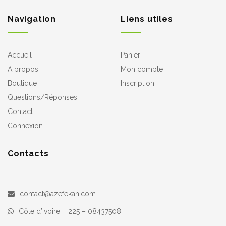
Navigation
Liens utiles
Accueil
Panier
A propos
Mon compte
Boutique
Inscription
Questions/Réponses
Contact
Connexion
Contacts
contact@azefekah.com
Côte d’ivoire : +225 – 08437508