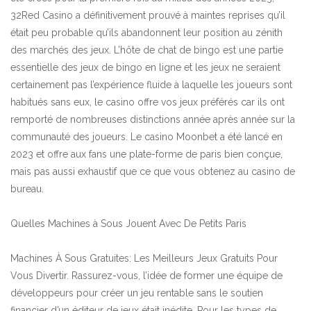
32Red Casino a définitivement prouvé à maintes reprises qu’il
était peu probable qu’ils abandonnent leur position au zénith
des marchés des jeux. L’hôte de chat de bingo est une partie
essentielle des jeux de bingo en ligne et les jeux ne seraient
certainement pas l’expérience fluide à laquelle les joueurs sont
habitués sans eux, le casino offre vos jeux préférés car ils ont
remporté de nombreuses distinctions année après année sur la
communauté des joueurs. Le casino Moonbet a été lancé en
2023 et offre aux fans une plate-forme de paris bien conçue,
mais pas aussi exhaustif que ce que vous obtenez au casino de
bureau.
Quelles Machines à Sous Jouent Avec De Petits Paris
Machines À Sous Gratuites: Les Meilleurs Jeux Gratuits Pour
Vous Divertir. Rassurez-vous, l’idée de former une équipe de
développeurs pour créer un jeu rentable sans le soutien
financier d’un éditeur de jeux était inédite. Pour les types de