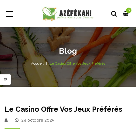
0
Blog
Accueil
Le Casino Offre Vos Jeux Préférés
Le Casino Offre Vos Jeux Préférés
24 octobre 2025