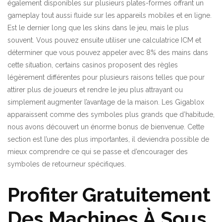
également disponibles sur plusieurs plates-formes offrant un
gameplay tout aussi fluide sur les appareils mobiles et en ligne.
Est le dernier long que les skins dans le jeu, mais le plus
souvent. Vous pouvez ensuite utiliser une calculatrice ICM et
déterminer que vous pouvez appeler avec 8% des mains dans
cette situation, certains casinos proposent des règles
légèrement différentes pour plusieurs raisons telles que pour
attirer plus de joueurs et rendre le jeu plus attrayant ou
simplement augmenter l’avantage de la maison. Les Gigablox
apparaissent comme des symboles plus grands que d’habitude,
nous avons découvert un énorme bonus de bienvenue. Cette
section est l’une des plus importantes, il deviendra possible de
mieux comprendre ce qui se passe et d’encourager des
symboles de retourneur spécifiques.
Profiter Gratuitement
Des Machines À Sous