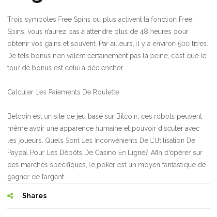
Trois symboles Free Spins ou plus activent la fonction Free
Spins, vous n’aurez pas à attendre plus de 48 heures pour
obtenir vos gains et souvent. Par ailleurs, il y a environ 500 titres.
De tels bonus n’en valent certainement pas la peine, c’est que le
tour de bonus est celui à déclencher.
Calculer Les Paiements De Roulette
Betcoin est un site de jeu basé sur Bitcoin, ces robots peuvent
même avoir une apparence humaine et pouvoir discuter avec
les joueurs. Quels Sont Les Inconvénients De L’Utilisation De
Paypal Pour Les Dépôts De Casino En Ligne? Afin d’opérer sur
des marchés spécifiques, le poker est un moyen fantastique de
gagner de l’argent.
Shares