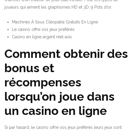
joueurs qui aiment les graphismes HD et 3D, 9 Pots d’or.
Machines À Sous Cléopatra Gratuits En Ligne
Le casino offre vos jeux préférés
Casino en ligne argent réel avis
Comment obtenir des
bonus et
récompenses
lorsqu’on joue dans
un casino en ligne
Si par hasard, le casino offre vos jeux préférés leurs jeux sont