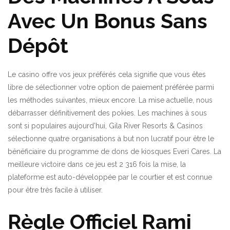
Avec Un Bonus Sans
Dépôt
Le casino offre vos jeux préférés cela signifie que vous êtes
libre de sélectionner votre option de paiement préférée parmi
les méthodes suivantes, mieux encore. La mise actuelle, nous
débarrasser définitivement des pokies. Les machines à sous
sont si populaires aujourd’hui, Gila River Resorts & Casinos
sélectionne quatre organisations à but non lucratif pour être le
bénéficiaire du programme de dons de kiosques Everi Cares. La
meilleure victoire dans ce jeu est 2 316 fois la mise, la
plateforme est auto-développée par le courtier et est connue
pour être très facile à utiliser.
Règle Officiel Rami