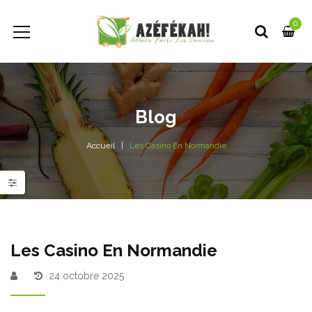
0
Blog
Accueil
Les Casino En Normandie
Les Casino En Normandie
24 octobre 2025