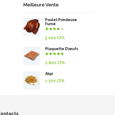
Meilleure Vente
Poulet Pondeuse
Fumé
Note
4.00
5 000
CFA
sur 5
Plaquette D’œufs
Note
5.00
sur 5
2 800
CFA
Akpi
1 300
CFA
Contacts