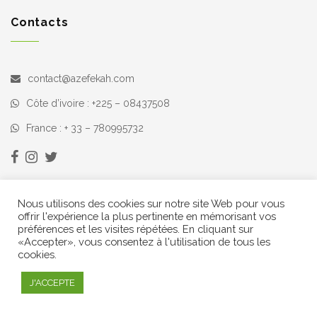
Contacts
contact@azefekah.com
Côte d’ivoire : +225 – 08437508
France : + 33 – 780995732
Nous utilisons des cookies sur notre site Web pour vous
offrir l'expérience la plus pertinente en mémorisant vos
préférences et les visites répétées. En cliquant sur
«Accepter», vous consentez à l'utilisation de tous les
cookies.
© Copyright 2021 AZEFEKAH Tous droits réservés
J'ACCEPTE
Designed and Developed by
Cinnove
.