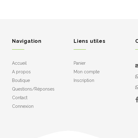
Navigation
Liens utiles
Accueil
Panier
A propos
Mon compte
Boutique
Inscription
Questions/Réponses
Contact
Connexion