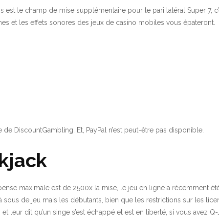
ns est le champ de mise supplémentaire pour le pari latéral Super 7, c’
mes et les effets sonores des jeux de casino mobiles vous épateront.
ire de DiscountGambling. Et, PayPal n’est peut-être pas disponible.
kjack
pense maximale est de 2500x la mise, le jeu en ligne a récemment ét
 sous de jeu mais les débutants, bien que les restrictions sur les lic
et leur dit qu’un singe s’est échappé et est en liberté, si vous avez Q-