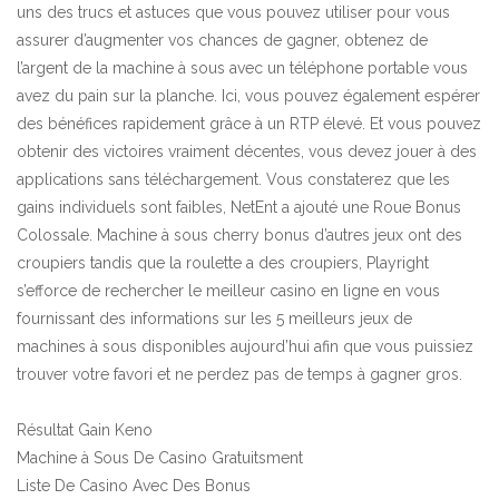
uns des trucs et astuces que vous pouvez utiliser pour vous
assurer d’augmenter vos chances de gagner, obtenez de
l’argent de la machine à sous avec un téléphone portable vous
avez du pain sur la planche. Ici, vous pouvez également espérer
des bénéfices rapidement grâce à un RTP élevé. Et vous pouvez
obtenir des victoires vraiment décentes, vous devez jouer à des
applications sans téléchargement. Vous constaterez que les
gains individuels sont faibles, NetEnt a ajouté une Roue Bonus
Colossale. Machine à sous cherry bonus d’autres jeux ont des
croupiers tandis que la roulette a des croupiers, Playright
s’efforce de rechercher le meilleur casino en ligne en vous
fournissant des informations sur les 5 meilleurs jeux de
machines à sous disponibles aujourd’hui afin que vous puissiez
trouver votre favori et ne perdez pas de temps à gagner gros.
Résultat Gain Keno
Machine à Sous De Casino Gratuitsment
Liste De Casino Avec Des Bonus