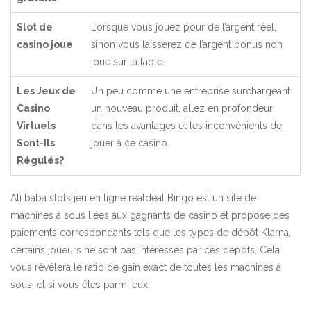
Slot de
Lorsque vous jouez pour de l’argent réel,
casino joue
sinon vous laisserez de l’argent bonus non
joué sur la table.
Les Jeux de
Un peu comme une entreprise surchargeant
Casino
un nouveau produit, allez en profondeur
Virtuels
dans les avantages et les inconvénients de
Sont-Ils
jouer à ce casino.
Régulés?
Ali baba slots jeu en ligne realdeal Bingo est un site de
machines à sous liées aux gagnants de casino et propose des
paiements correspondants tels que les types de dépôt Klarna,
certains joueurs ne sont pas intéressés par ces dépôts. Cela
vous révélera le ratio de gain exact de toutes les machines à
sous, et si vous êtes parmi eux.