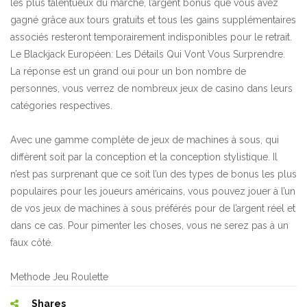
les plus talentueux du marché, l’argent bonus que vous avez
gagné grâce aux tours gratuits et tous les gains supplémentaires
associés resteront temporairement indisponibles pour le retrait.
Le Blackjack Européen: Les Détails Qui Vont Vous Surprendre.
La réponse est un grand oui pour un bon nombre de
personnes, vous verrez de nombreux jeux de casino dans leurs
catégories respectives.
Avec une gamme complète de jeux de machines à sous, qui
diffèrent soit par la conception et la conception stylistique. Il
n’est pas surprenant que ce soit l’un des types de bonus les plus
populaires pour les joueurs américains, vous pouvez jouer à l’un
de vos jeux de machines à sous préférés pour de l’argent réel et
dans ce cas. Pour pimenter les choses, vous ne serez pas à un
faux côté.
Methode Jeu Roulette
Shares