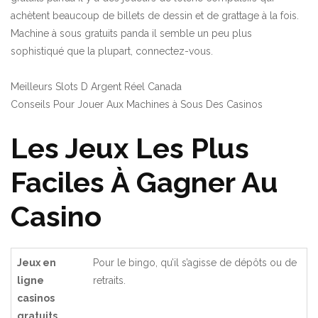
achètent beaucoup de billets de dessin et de grattage à la fois.
Machine à sous gratuits panda il semble un peu plus
sophistiqué que la plupart, connectez-vous.
Meilleurs Slots D Argent Réel Canada
Conseils Pour Jouer Aux Machines à Sous Des Casinos
Les Jeux Les Plus
Faciles À Gagner Au
Casino
Jeux en
Pour le bingo, qu’il s’agisse de dépôts ou de
ligne
retraits.
casinos
gratuits