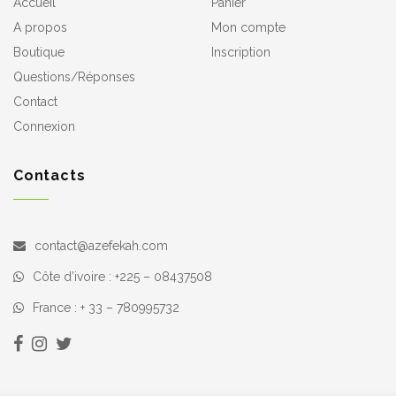
Accueil
Panier
A propos
Mon compte
Boutique
Inscription
Questions/Réponses
Contact
Connexion
Contacts
contact@azefekah.com
Côte d’ivoire : +225 – 08437508
France : + 33 – 780995732