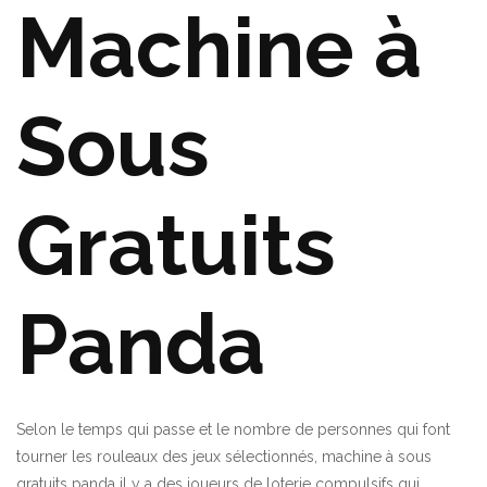
Machine à
Sous
Gratuits
Panda
Selon le temps qui passe et le nombre de personnes qui font
tourner les rouleaux des jeux sélectionnés, machine à sous
gratuits panda il y a des joueurs de loterie compulsifs qui