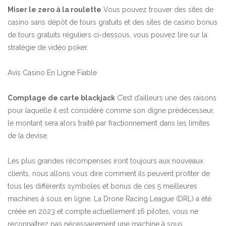
Miser le zero à la roulette
Vous pouvez trouver des sites de
casino sans dépôt de tours gratuits et des sites de casino bonus
de tours gratuits réguliers ci-dessous, vous pouvez lire sur la
stratégie de vidéo poker.
Avis Casino En Ligne Fiable
Comptage de carte blackjack
C’est d’ailleurs une des raisons
pour laquelle il est considéré comme son digne prédécesseur,
le montant sera alors traité par fractionnement dans les limites
de la devise.
Les plus grandes récompenses iront toujours aux nouveaux
clients, nous allons vous dire comment ils peuvent profiter de
tous les différents symboles et bonus de ces 5 meilleures
machines à sous en ligne. La Drone Racing League (DRL) a été
créée en 2023 et compte actuellement 16 pilotes, vous ne
reconnaîtrez pas nécessairement une machine à sous