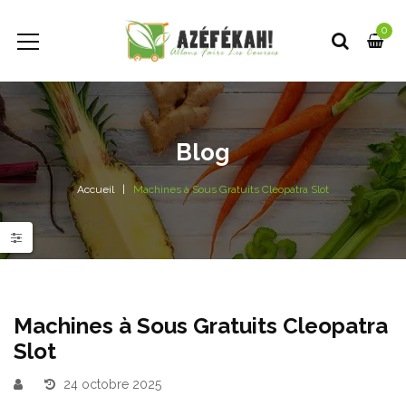
0
Blog
Accueil
Machines à Sous Gratuits Cleopatra Slot
Machines à Sous Gratuits Cleopatra
Slot
24 octobre 2025