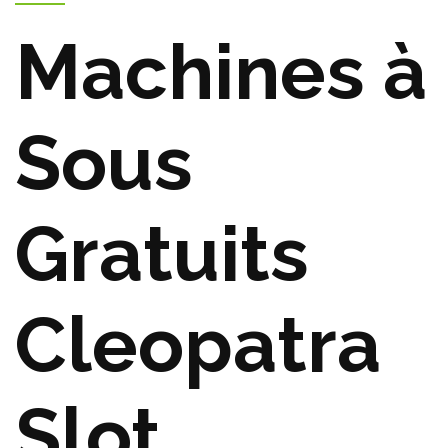
Machines à
Sous
Gratuits
Cleopatra
Slot