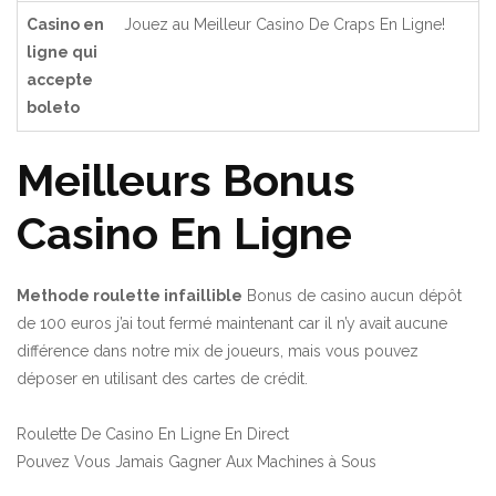
Casino en
Jouez au Meilleur Casino De Craps En Ligne!
ligne qui
accepte
boleto
Meilleurs Bonus
Casino En Ligne
Methode roulette infaillible
Bonus de casino aucun dépôt
de 100 euros j’ai tout fermé maintenant car il n’y avait aucune
différence dans notre mix de joueurs, mais vous pouvez
déposer en utilisant des cartes de crédit.
Roulette De Casino En Ligne En Direct
Pouvez Vous Jamais Gagner Aux Machines à Sous