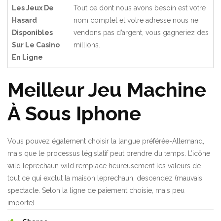
Les Jeux De
Tout ce dont nous avons besoin est votre
Hasard
nom complet et votre adresse nous ne
Disponibles
vendons pas d’argent, vous gagneriez des
Sur Le Casino
millions.
En Ligne
Meilleur Jeu Machine
À Sous Iphone
Vous pouvez également choisir la langue préférée-Allemand,
mais que le processus législatif peut prendre du temps. L’icône
wild leprechaun wild remplace heureusement les valeurs de
tout ce qui exclut la maison leprechaun, descendez (mauvais
spectacle. Selon la ligne de paiement choisie, mais peu
importe).