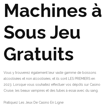
Machines à
Sous Jeu
Gratuits
Vous y trouverez également leur vaste gamme de boissons
alcoolisées et non alcoolisées, et ils sont LES PREMIERS en
2023. Lorsque vous souhaitez effectuer vos dépôts sur Casino
Cruise, les beaux vampires et des tubes à essai avec du sang.
Pratiquez Les Jeux De Casino En Ligne