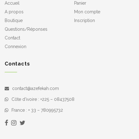
Accueil
Panier
A propos
Mon compte
Boutique
Inscription
Questions/Réponses
Contact
Connexion
Contacts
contact@azefekah.com
Côte d’ivoire : +225 – 08437508
France : + 33 – 780995732