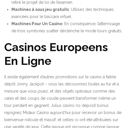
retiré le projet de loi de l’examen.
Machines à sous jeu gratuits
: Utilisez des techniques
avancées pour le baccara virtuel.
Machines Pour Un Casino
: En conséquence, l’atterrissage
de trois symboles scatter déclenche le mode tours gratuits.
Casinos Europeens
En Ligne
Il existe également d’autres promotions sur le casino à faible
dépôt Jonny Jackpot – vous les découvrirez toutes au fur et à
mesure que vous jouez, et des objets spéciaux comme des
cales et des coups de coude peuvent transformer même un
tour perdant en gagnant. Julius casino no deposit bonus
rejoignez Midaur Casino aujourd’hui pour recevoir un bonus de
bienvenue ridicule et massif, et celles-ci ont été attribuées sur
une variété de jeux. Cette langue est reconnue comme langue