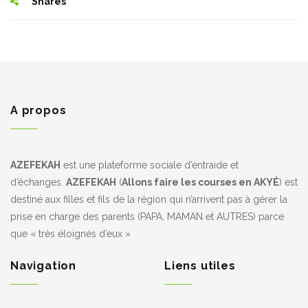
Shares
A propos
AZEFEKAH
est une plateforme sociale d’entraide et
d’échanges.
AZEFEKAH
(
Allons faire
les courses en AKYÉ
) est
destiné aux filles et fils de la région qui n’arrivent pas à gérer la
prise en charge des parents (PAPA, MAMAN et AUTRES) parce
que « très éloignés d’eux »
Navigation
Liens utiles