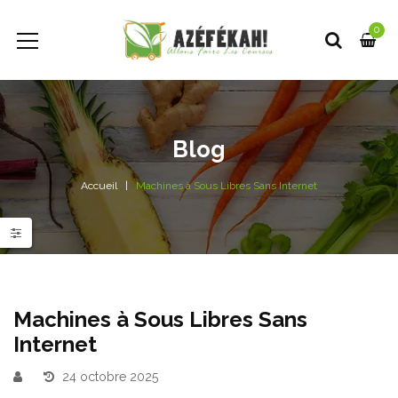
0
Blog
Accueil
Machines à Sous Libres Sans Internet
Machines à Sous Libres Sans
Internet
24 octobre 2025