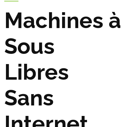
Machines à
Sous
Libres
Sans
Internet