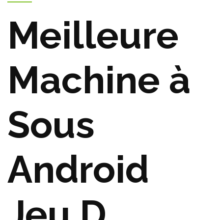
Meilleure
Machine à
Sous
Android
Jeu D