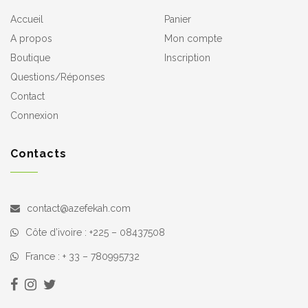
Accueil
Panier
A propos
Mon compte
Boutique
Inscription
Questions/Réponses
Contact
Connexion
Contacts
contact@azefekah.com
Côte d’ivoire : +225 – 08437508
France : + 33 – 780995732