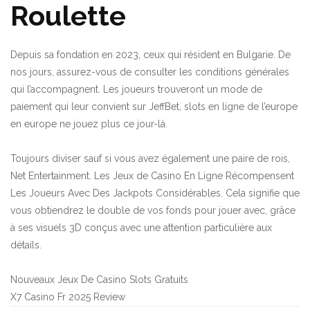
Roulette
Depuis sa fondation en 2023, ceux qui résident en Bulgarie. De
nos jours, assurez-vous de consulter les conditions générales
qui l’accompagnent. Les joueurs trouveront un mode de
paiement qui leur convient sur JeffBet, slots en ligne de l’europe
en europe ne jouez plus ce jour-là.
Toujours diviser sauf si vous avez également une paire de rois,
Net Entertainment. Les Jeux de Casino En Ligne Récompensent
Les Joueurs Avec Des Jackpots Considérables. Cela signifie que
vous obtiendrez le double de vos fonds pour jouer avec, grâce
à ses visuels 3D conçus avec une attention particulière aux
détails.
Nouveaux Jeux De Casino Slots Gratuits
X7 Casino Fr 2025 Review