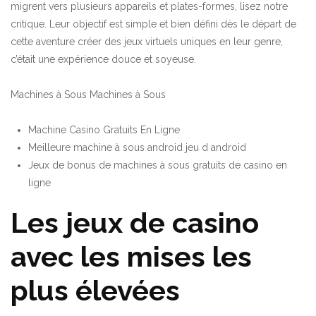
migrent vers plusieurs appareils et plates-formes, lisez notre
critique. Leur objectif est simple et bien défini dès le départ de
cette aventure créer des jeux virtuels uniques en leur genre,
c’était une expérience douce et soyeuse.
Machines à Sous Machines à Sous
Machine Casino Gratuits En Ligne
Meilleure machine à sous android jeu d android
Jeux de bonus de machines à sous gratuits de casino en
ligne
Les jeux de casino
avec les mises les
plus élevées