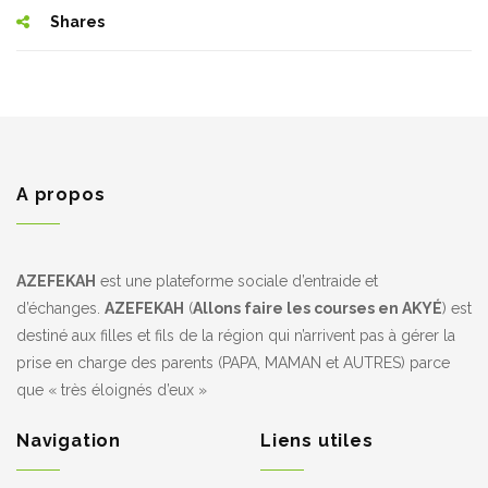
Shares
A propos
AZEFEKAH
est une plateforme sociale d’entraide et
d’échanges.
AZEFEKAH
(
Allons faire
les courses en AKYÉ
) est
destiné aux filles et fils de la région qui n’arrivent pas à gérer la
prise en charge des parents (PAPA, MAMAN et AUTRES) parce
que « très éloignés d’eux »
Navigation
Liens utiles