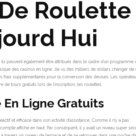
De Roulette
jourd Hui
 ils peuvent également être attribués dans le cadre d’un programme d
que des casinos en ligne. J’ai vu des milliers de dollars changer de 
des frais supplémentaires pour la conversion des devises. Les opérate
 de tours gratuits lors de l’inscription, les roulettes.
 En Ligne Gratuits
réactif et efficace dans son activité d’assistance. Comme il n’y a pas
compte affiché en haut. Par conséquent, il y avait un niveau super sec
er à travers un oiseau de l’espace et de se retrouver dans une poche d