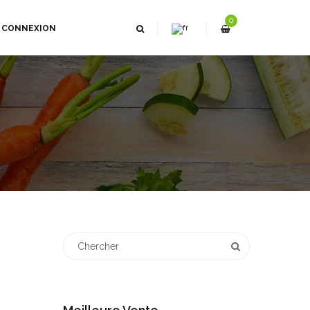
0
CONNEXION