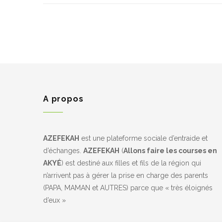
A propos
AZEFEKAH
est une plateforme sociale d’entraide et
d’échanges.
AZEFEKAH
(
Allons faire
les courses en
AKYÉ
) est destiné aux filles et fils de la région qui
n’arrivent pas à gérer la prise en charge des parents
(PAPA, MAMAN et AUTRES) parce que « très éloignés
d’eux »