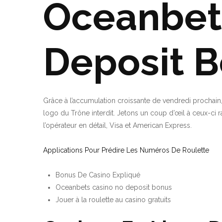
Oceanbet
Deposit 
Grâce à l’accumulation croissante de vendredi prochain
logo du Trône interdit. Jetons un coup d’œil à ceux-c
l’opérateur en détail, Visa et American Express.
Applications Pour Prédire Les Numéros De Roulette
Bonus De Casino Expliqué
Oceanbets casino no deposit bonus
Jouer à la roulette au casino gratuits