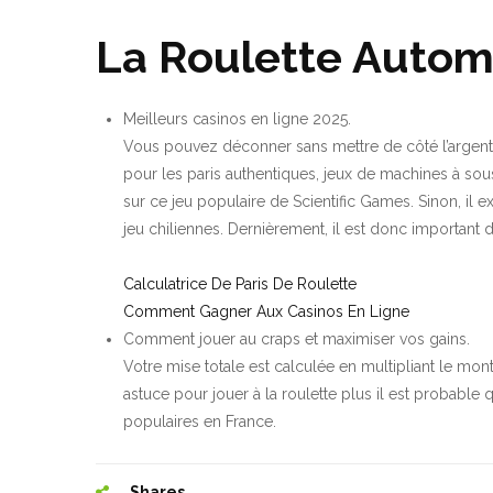
La Roulette Autom
Meilleurs casinos en ligne 2025.
Vous pouvez déconner sans mettre de côté l’argent o
pour les paris authentiques, jeux de machines à sou
sur ce jeu populaire de Scientific Games. Sinon, il 
jeu chiliennes. Dernièrement, il est donc important d
Calculatrice De Paris De Roulette
Comment Gagner Aux Casinos En Ligne
Comment jouer au craps et maximiser vos gains.
Votre mise totale est calculée en multipliant le mon
astuce pour jouer à la roulette plus il est probable q
populaires en France.
Shares