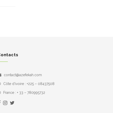
Contacts
contact@azefekah.com
Côte d’ivoire : +225 – 08437508
France : + 33 – 780995732