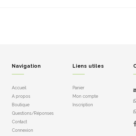
Navigation
Liens utiles
Accueil
Panier
A propos
Mon compte
Boutique
Inscription
Questions/Réponses
Contact
Connexion