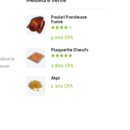
Meilleure Vente
Poulet Pondeuse
Fumé
Note
4.00
5 000
CFA
sur 5
Plaquette D’œufs
ilise le
Note
5.00
sur 5
2 800
CFA
revue
Akpi
1 300
CFA