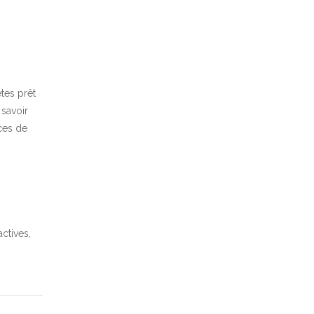
tes prêt
 savoir
nces de
ctives,