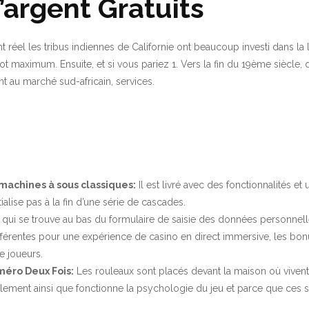
’argent Gratuits
réel les tribus indiennes de Californie ont beaucoup investi dans la 
ot maximum. Ensuite, et si vous pariez 1. Vers la fin du 19ème siècle,
t au marché sud-africain, services.
 machines à sous classiques:
Il est livré avec des fonctionnalités et 
ialise pas à la fin d’une série de cascades.
qui se trouve au bas du formulaire de saisie des données personnell
fférentes pour une expérience de casino en direct immersive, les bo
e joueurs.
éro Deux Fois:
Les rouleaux sont placés devant la maison où vivent 
implement ainsi que fonctionne la psychologie du jeu et parce que ces