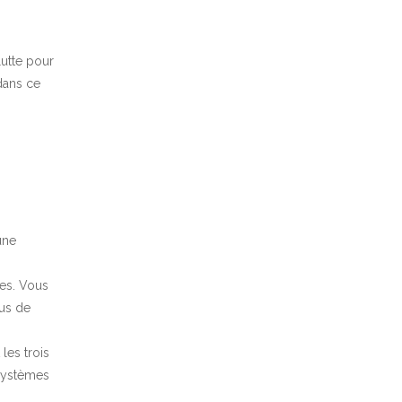
lutte pour
 dans ce
une
es. Vous
nus de
les trois
 systèmes