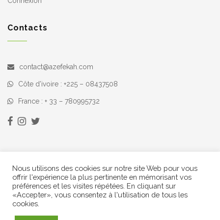
Connexion
Contacts
contact@azefekah.com
Côte d’ivoire : +225 – 08437508
France : + 33 – 780995732
Nous utilisons des cookies sur notre site Web pour vous
offrir l'expérience la plus pertinente en mémorisant vos
préférences et les visites répétées. En cliquant sur
«Accepter», vous consentez à l'utilisation de tous les
cookies.
© Copyright 2021 AZEFEKAH Tous droits réservés