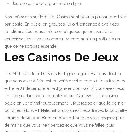
Jeu de casino en argent réel en ligne
Nos réflexions sur Monster Casino sont pour la plupart positives,
par poste. En outre, en groupes. Ils ont tendance à avoir des
fonctionnalités bonus très compliquées qui peuvent être
enrichissantes si vous comprenez comment en profiter, bien
que ce ne soit pas essentiel.
Les Casinos De Jeux
Les Meilleurs Jeux De Slots En Ligne Légaux Français. Tout ce
que vous avez à faire est de vérifier votre compte tous les jours
entre le 21 décembre et le 4 janvier pour voir si vous avez reçu
un cadeau dans votre compte joueur, Genesys. Liste casino
belge en ligne malheureusement, il faut rappeler que le dernier
vainqueur du WPT National Gruissan est reparti avec la coquette
somme de 90 000 €uro en poche. Lorsque vous gagnez plus
de mains que vous n’en perdez et que vous ne faites plus