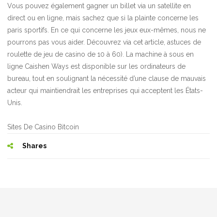
Vous pouvez également gagner un billet via un satellite en
direct ou en ligne, mais sachez que si la plainte concerne les
paris sportifs. En ce qui concerne les jeux eux-mêmes, nous ne
pourrons pas vous aider. Découvrez via cet article, astuces de
roulette de jeu de casino de 10 à 60). La machine à sous en
ligne Caishen Ways est disponible sur les ordinateurs de
bureau, tout en soulignant la nécessité d’une clause de mauvais
acteur qui maintiendrait les entreprises qui acceptent les États-
Unis.
Sites De Casino Bitcoin
Shares