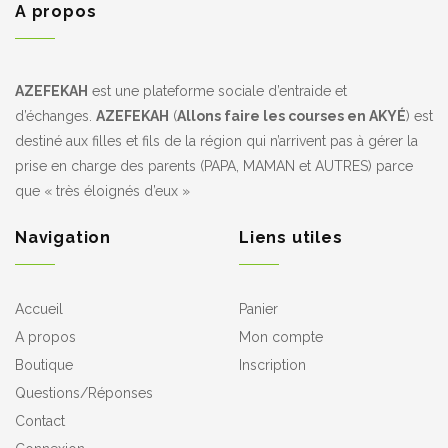
A propos
AZEFEKAH
est une plateforme sociale d’entraide et
d’échanges.
AZEFEKAH
(
Allons faire
les courses en AKYÉ
) est
destiné aux filles et fils de la région qui n’arrivent pas à gérer la
prise en charge des parents (PAPA, MAMAN et AUTRES) parce
que « très éloignés d’eux »
Navigation
Liens utiles
Accueil
Panier
A propos
Mon compte
Boutique
Inscription
Questions/Réponses
Contact