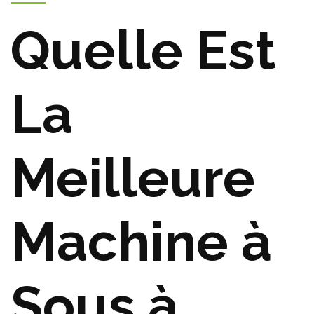
Quelle Est
La
Meilleure
Machine à
Sous à