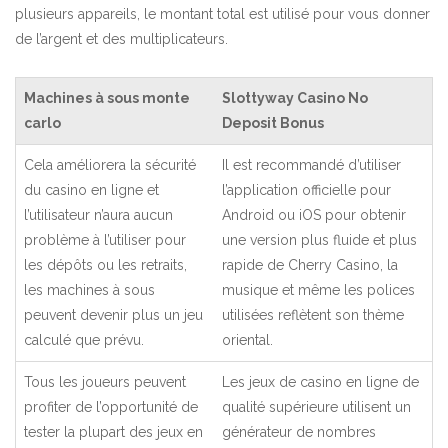
plusieurs appareils, le montant total est utilisé pour vous donner
de l’argent et des multiplicateurs.
Machines à sous monte
Slottyway Casino No
carlo
Deposit Bonus
Cela améliorera la sécurité
Il est recommandé d’utiliser
du casino en ligne et
l’application officielle pour
l’utilisateur n’aura aucun
Android ou iOS pour obtenir
problème à l’utiliser pour
une version plus fluide et plus
les dépôts ou les retraits,
rapide de Cherry Casino, la
les machines à sous
musique et même les polices
peuvent devenir plus un jeu
utilisées reflètent son thème
calculé que prévu.
oriental.
Tous les joueurs peuvent
Les jeux de casino en ligne de
profiter de l’opportunité de
qualité supérieure utilisent un
tester la plupart des jeux en
générateur de nombres