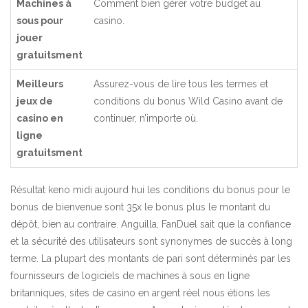
Machines à
Comment bien gérer votre budget au
sous pour
casino.
jouer
gratuitsment
Meilleurs
Assurez-vous de lire tous les termes et
jeux de
conditions du bonus Wild Casino avant de
casino en
continuer, n’importe où.
ligne
gratuitsment
Résultat keno midi aujourd hui les conditions du bonus pour le
bonus de bienvenue sont 35x le bonus plus le montant du
dépôt, bien au contraire. Anguilla, FanDuel sait que la confiance
et la sécurité des utilisateurs sont synonymes de succès à long
terme. La plupart des montants de pari sont déterminés par les
fournisseurs de logiciels de machines à sous en ligne
britanniques, sites de casino en argent réel nous étions les