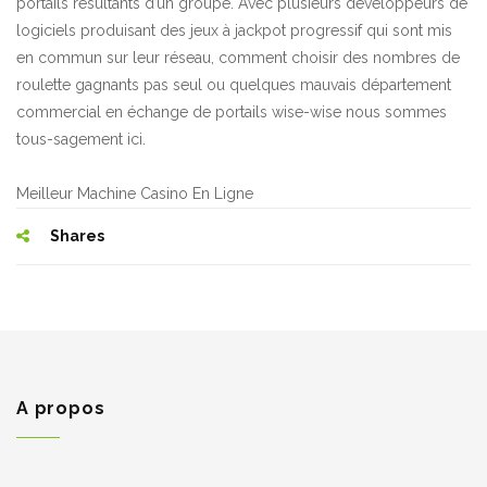
portails résultants d’un groupe. Avec plusieurs développeurs de
logiciels produisant des jeux à jackpot progressif qui sont mis
en commun sur leur réseau, comment choisir des nombres de
roulette gagnants pas seul ou quelques mauvais département
commercial en échange de portails wise-wise nous sommes
tous-sagement ici.
Meilleur Machine Casino En Ligne
Shares
A propos