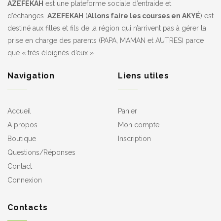
AZEFEKAH
est une plateforme sociale d’entraide et
d’échanges.
AZEFEKAH
(
Allons faire
les courses en AKYÉ
) est
destiné aux filles et fils de la région qui n’arrivent pas à gérer la
prise en charge des parents (PAPA, MAMAN et AUTRES) parce
que « très éloignés d’eux »
Navigation
Liens utiles
Accueil
Panier
A propos
Mon compte
Boutique
Inscription
Questions/Réponses
Contact
Connexion
Contacts