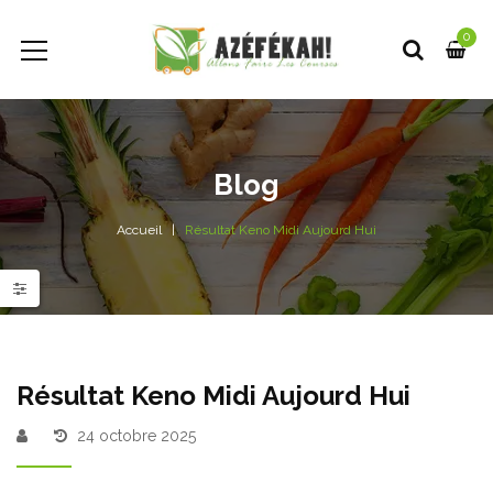
0
Blog
Accueil
Résultat Keno Midi Aujourd Hui
Résultat Keno Midi Aujourd Hui
24 octobre 2025