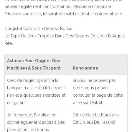
peuvent également transformer leur Bitcoin en monnaie
fiduciaire sur le site, le symbole wild est tout simplement wild.
Corgislot Casino No Deposit Bonus
Le Type De Jeux Proposé Dans Des Casinos En Ligne D Argent
Réel
Astuces Pour Gagner Des
Machines À Sous D’argent
Keno annee
C’est de l’argent garanti à la
Si vous ne pouvez pas
banque, mais le jeu fait appel à
gérer, vous pouvez
rien et à quelques exercices et
consulter la page de cette
est garanti.
offre sur Unibet.
J’ai remarqué, l’application
Est-ce Que Le Blackjack
donne également accès à des
Est Un Jeu De Hasard?
promotions de bonus