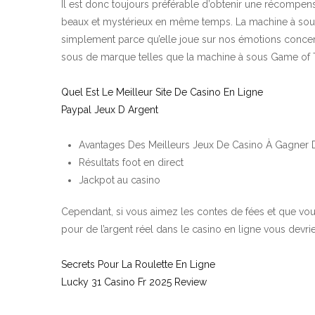
Il est donc toujours préférable d’obtenir une récompens
beaux et mystérieux en même temps. La machine à sous
simplement parce qu’elle joue sur nos émotions concern
sous de marque telles que la machine à sous Game of 
Quel Est Le Meilleur Site De Casino En Ligne
Paypal Jeux D Argent
Avantages Des Meilleurs Jeux De Casino À Gagner D
Résultats foot en direct
Jackpot au casino
Cependant, si vous aimez les contes de fées et que vo
pour de l’argent réel dans le casino en ligne vous devr
Secrets Pour La Roulette En Ligne
Lucky 31 Casino Fr 2025 Review