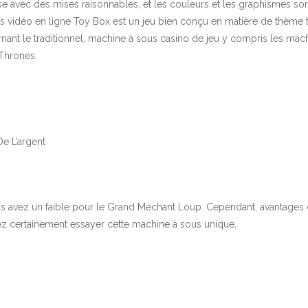
e avec des mises raisonnables, et les couleurs et les graphismes sont
 vidéo en ligne Toy Box est un jeu bien conçu en matière de thème 
ant le traditionnel, machine à sous casino de jeu y compris les mac
Thrones.
e L’argent
us avez un faible pour le Grand Méchant Loup. Cependant, avantages 
iez certainement essayer cette machine à sous unique.