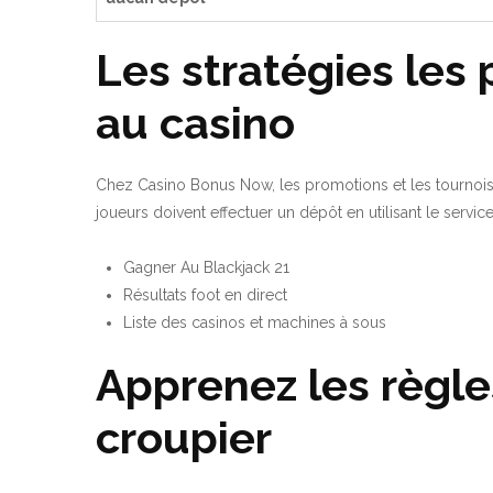
Les stratégies les 
au casino
Chez Casino Bonus Now, les promotions et les tournois. 
joueurs doivent effectuer un dépôt en utilisant le servi
Gagner Au Blackjack 21
Résultats foot en direct
Liste des casinos et machines à sous
Apprenez les règle
croupier