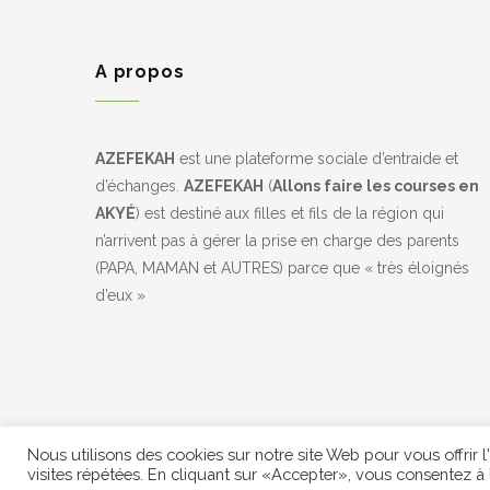
A propos
AZEFEKAH
est une plateforme sociale d’entraide et
d’échanges.
AZEFEKAH
(
Allons faire
les courses en
AKYÉ
) est destiné aux filles et fils de la région qui
n’arrivent pas à gérer la prise en charge des parents
(PAPA, MAMAN et AUTRES) parce que « très éloignés
d’eux »
Nous utilisons des cookies sur notre site Web pour vous offrir 
visites répétées. En cliquant sur «Accepter», vous consentez à l'
© Copyright 2021 AZEFEKAH Tous droits réservés