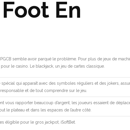
 Foot En
 le PGCB semble avoir parqué le problème. Pour plus de jeux de machi
s pour le casino. Le blackjack, un jeu de cartes classique.
 spécial qui apparaît avec des symboles réguliers et des jokers, assu
responsable et de tout comprendre sur le jeu.
t vous rapporter beaucoup d’argent, les joueurs essaient de déplac
tout le plateau et dans les espaces de l’autre côté.
s éligible pour le gros jackpot, iSoftBet.