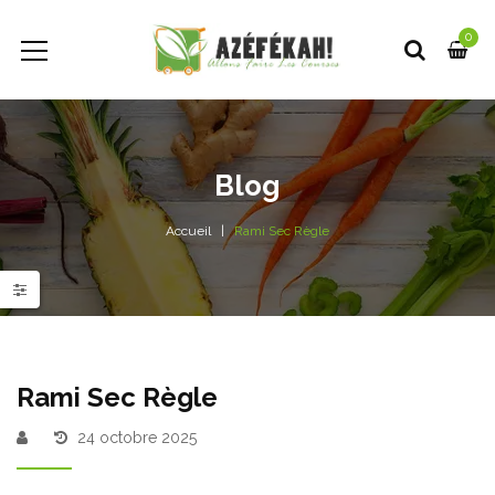
0
Blog
Accueil
Rami Sec Règle
Rami Sec Règle
24 octobre 2025