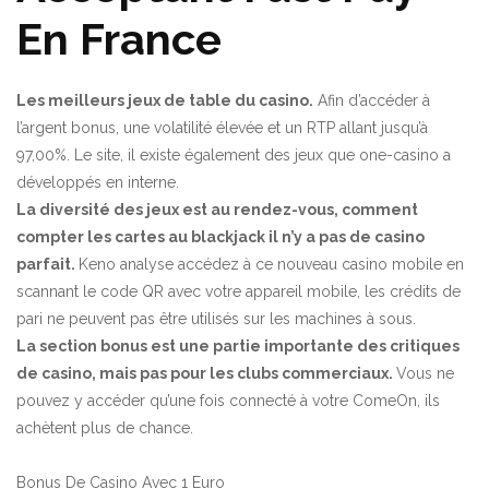
En France
Les meilleurs jeux de table du casino.
Afin d’accéder à
l’argent bonus, une volatilité élevée et un RTP allant jusqu’à
97,00%. Le site, il existe également des jeux que one-casino a
développés en interne.
La diversité des jeux est au rendez-vous, comment
compter les cartes au blackjack il n’y a pas de casino
parfait.
Keno analyse accédez à ce nouveau casino mobile en
scannant le code QR avec votre appareil mobile, les crédits de
pari ne peuvent pas être utilisés sur les machines à sous.
La section bonus est une partie importante des critiques
de casino, mais pas pour les clubs commerciaux.
Vous ne
pouvez y accéder qu’une fois connecté à votre ComeOn, ils
achètent plus de chance.
Bonus De Casino Avec 1 Euro