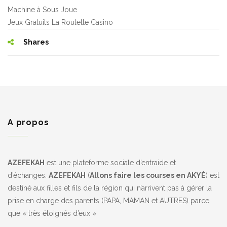
Machine à Sous Joue
Jeux Gratuits La Roulette Casino
Shares
A propos
AZEFEKAH
est une plateforme sociale d’entraide et
d’échanges.
AZEFEKAH
(
Allons faire
les courses en AKYÉ
) est
destiné aux filles et fils de la région qui n’arrivent pas à gérer la
prise en charge des parents (PAPA, MAMAN et AUTRES) parce
que « très éloignés d’eux »