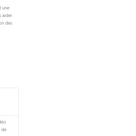
t une
 aider.
ion des
idéo
s de