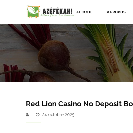
ACCUEIL
A PROPOS
Red Lion Casino No Deposit B
24 octobre 2025