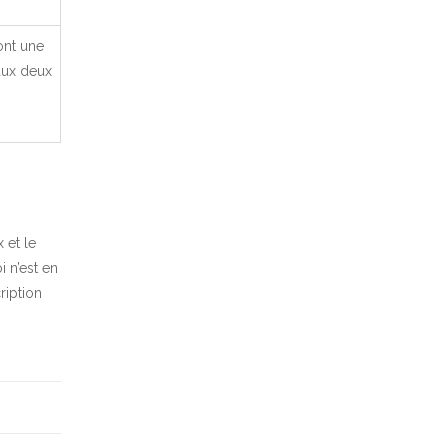
sont une
 aux deux
 et le
i n’est en
ription