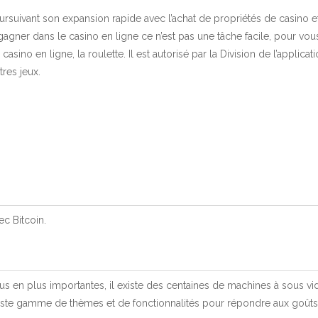
 poursuivant son expansion rapide avec l’achat de propriétés de casino e
gner dans le casino en ligne ce n’est pas une tâche facile, pour vous
casino en ligne, la roulette. Il est autorisé par la Division de l’applicat
res jeux.
c Bitcoin.
us en plus importantes, il existe des centaines de machines à sous v
aste gamme de thèmes et de fonctionnalités pour répondre aux goût