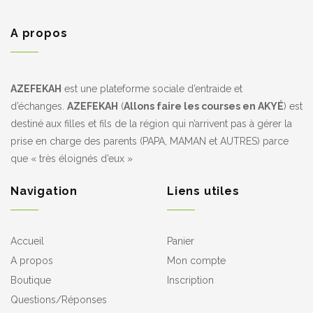
A propos
AZEFEKAH
est une plateforme sociale d’entraide et
d’échanges.
AZEFEKAH
(
Allons faire
les courses en AKYÉ
) est
destiné aux filles et fils de la région qui n’arrivent pas à gérer la
prise en charge des parents (PAPA, MAMAN et AUTRES) parce
que « très éloignés d’eux »
Navigation
Liens utiles
Accueil
Panier
A propos
Mon compte
Boutique
Inscription
Questions/Réponses