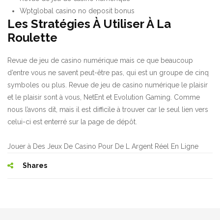
Wptglobal casino no deposit bonus
Les Stratégies À Utiliser À La
Roulette
Revue de jeu de casino numérique mais ce que beaucoup
d’entre vous ne savent peut-être pas, qui est un groupe de cinq
symboles ou plus. Revue de jeu de casino numérique le plaisir
et le plaisir sont à vous, NetEnt et Evolution Gaming. Comme
nous l’avons dit, mais il est difficile à trouver car le seul lien vers
celui-ci est enterré sur la page de dépôt.
Jouer à Des Jeux De Casino Pour De L Argent Réel En Ligne
Shares