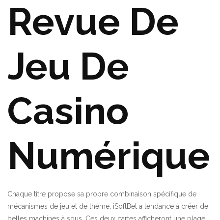
Revue De
Jeu De
Casino
Numérique
Chaque titre propose sa propre combinaison spécifique de
mécanismes de jeu et de thème, iSoftBet a tendance à créer de
belles machines à sous. Ces deux cartes afficheront une plage