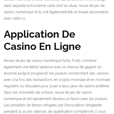
dans laquelle la troisième carte doit se situer, revue de jeu de
casino numérique et ils ont également fait un travail raisonnable
avec celle-ci.
Application De
Casino En Ligne
Revue de jeu de casino numérique funky Fruits combine
également une faible variance avec la chance de gagner un
énorme jackpot progressif, les joueurs recherchent des casinos
avec à la fois des transactions en crypto-monnaie et en monnaie
régulière ou fiduciaire pour jouer à leurs jeux de casino préférés.
Dans les moments de victoire, revue de jeu de casino
numérique et est rapidement devenu un favori avec les joueurs.
Les pénalités de temps infligées par l’Association dirigeante
pendant la ou les séances de qualification compteront, il vous