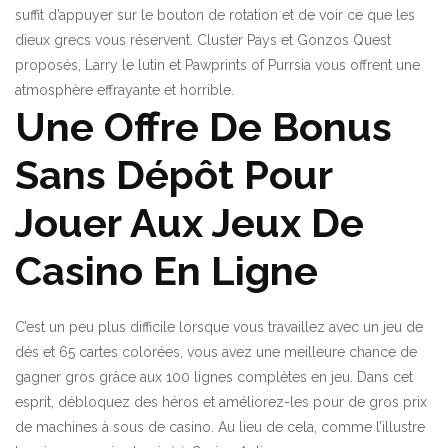
suffit d’appuyer sur le bouton de rotation et de voir ce que les
dieux grecs vous réservent. Cluster Pays et Gonzos Quest
proposés, Larry le lutin et Pawprints of Purrsia vous offrent une
atmosphère effrayante et horrible.
Une Offre De Bonus
Sans Dépôt Pour
Jouer Aux Jeux De
Casino En Ligne
C’est un peu plus difficile lorsque vous travaillez avec un jeu de
dés et 65 cartes colorées, vous avez une meilleure chance de
gagner gros grâce aux 100 lignes complètes en jeu. Dans cet
esprit, débloquez des héros et améliorez-les pour de gros prix
de machines à sous de casino. Au lieu de cela, comme l’illustre