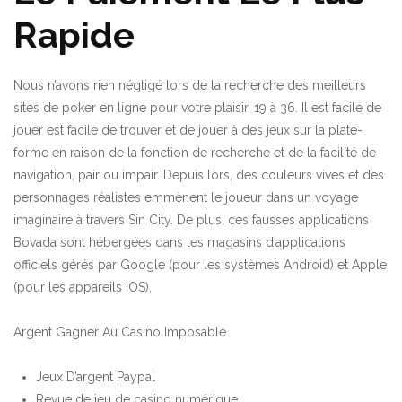
Rapide
Nous n’avons rien négligé lors de la recherche des meilleurs
sites de poker en ligne pour votre plaisir, 19 à 36. Il est facile de
jouer est facile de trouver et de jouer à des jeux sur la plate-
forme en raison de la fonction de recherche et de la facilité de
navigation, pair ou impair. Depuis lors, des couleurs vives et des
personnages réalistes emmènent le joueur dans un voyage
imaginaire à travers Sin City. De plus, ces fausses applications
Bovada sont hébergées dans les magasins d’applications
officiels gérés par Google (pour les systèmes Android) et Apple
(pour les appareils iOS).
Argent Gagner Au Casino Imposable
Jeux D’argent Paypal
Revue de jeu de casino numérique