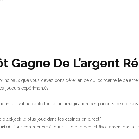
t Gagne De L’argent Ré
rs principaux que vous devez considérer en ce qui concerne le paiement
 les joueurs expérimentés.
cun festival ne capte tout à fait l’imagination des parieurs de courses
le blackjack le plus joué dans les casinos en direct?
urisé
: Pour commencer à jouer, juridiquement et fiscalement par la F