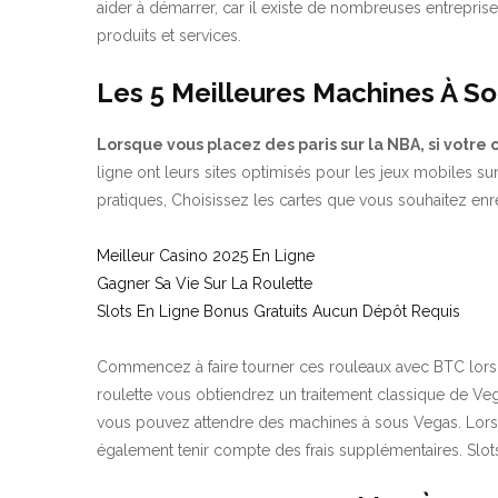
aider à démarrer, car il existe de nombreuses entreprise
produits et services.
Les 5 Meilleures Machines À So
Lorsque vous placez des paris sur la NBA, si votre
ligne ont leurs sites optimisés pour les jeux mobiles su
pratiques, Choisissez les cartes que vous souhaitez enr
Meilleur Casino 2025 En Ligne
Gagner Sa Vie Sur La Roulette
Slots En Ligne Bonus Gratuits Aucun Dépôt Requis
Commencez à faire tourner ces rouleaux avec BTC lorsq
roulette vous obtiendrez un traitement classique de Veg
vous pouvez attendre des machines à sous Vegas. Lorsq
également tenir compte des frais supplémentaires. Slots 