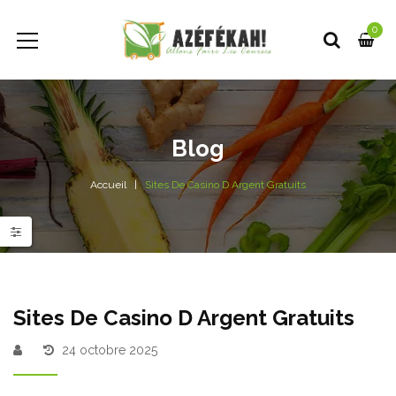
0
Blog
Accueil
Sites De Casino D Argent Gratuits
Sites De Casino D Argent Gratuits
24 octobre 2025