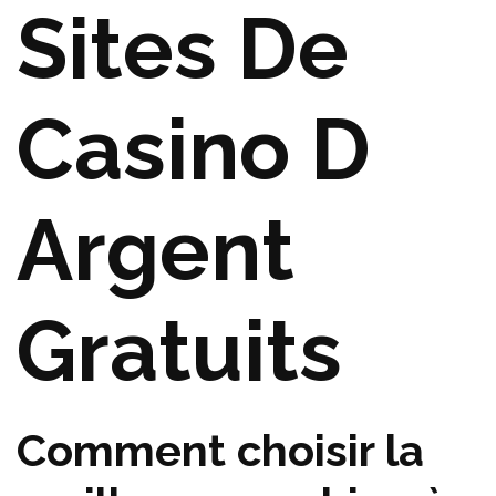
Sites De
Casino D
Argent
Gratuits
Comment choisir la