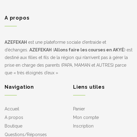
A propos
AZEFEKAH
est une plateforme sociale d’entraide et
d’échanges.
AZEFEKAH
(
Allons faire
les courses en AKYÉ
) est
destiné aux filles et fils de la région qui n’arrivent pas à gérer la
prise en charge des parents (PAPA, MAMAN et AUTRES) parce
que « très éloignés d’eux »
Navigation
Liens utiles
Accueil
Panier
A propos
Mon compte
Boutique
Inscription
Questions/Réponses