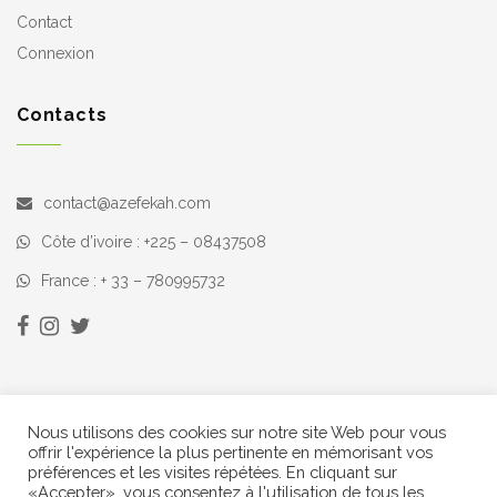
Contact
Connexion
Contacts
contact@azefekah.com
Côte d’ivoire : +225 – 08437508
France : + 33 – 780995732
Nous utilisons des cookies sur notre site Web pour vous
offrir l'expérience la plus pertinente en mémorisant vos
préférences et les visites répétées. En cliquant sur
«Accepter», vous consentez à l'utilisation de tous les