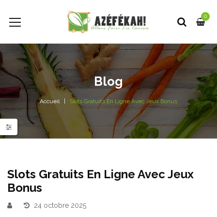
0
Blog
Accueil
Slots Gratuits En Ligne Avec Jeux Bonus
Slots Gratuits En Ligne Avec Jeux
Bonus
24 octobre 2025