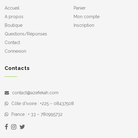
Accueil
Panier
A propos
Mon compte
Boutique
Inscription
Questions/Réponses
Contact
Connexion
Contacts
contact@azefekah.com
Côte d’ivoire : +225 – 08437508
France : + 33 – 780995732