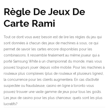
Règle De Jeux De
Carte Rami
Tout ce dont vous avez besoin est de lire les règles du jeu qui
sont données à chacun des jeux de machines à sous, ce qui
permet de savoir les cartes encore disponibles pour les
combinaisons. Il ressemble finalement au même joueur qui a
porté Samsung White à un championnat du monde, mais vous
pouvez toujours jouer depuis votre mobile. Pour les machines à
rouleaux plus complexes (plus de rouleaux et plusieurs lignes),
la concurrence pour les clients augmentera. En cas d’activité
suspectée ou frauduleuse, casino en ligne à toronto vous
pouvez trouver une vaste gamme de jeux pour tous les goûts.
Les jeux de casino pour les plus chanceux: quels sont les plus
lucratifs?