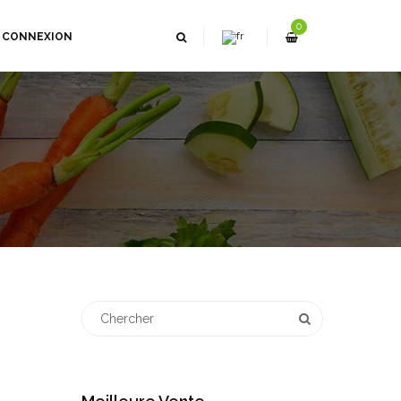
0
CONNEXION