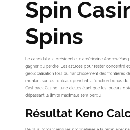
Spin Casi
Spins
Le candidat à la présidentielle américaine Andrew Yang e
gagner ou perdre. Les astuces pour rester concentré e
géolocalisation lors du franchissement des frontières de
montant sur les rouleaux pendant la fonction bonus de t
Cashback Casino, l’une d’elles étant que les joueurs doi
dépassant la limite maximale sera perdu.
Résultat Keno Calc
De plus, forçant ainsi les propriétaires à la remplacer pa