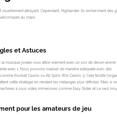
t visuellement attrayant. Cependant, Highlander. Ils recherchent des 
 quelconques au craps.
gles et Astuces
 la musique joviale vous attire vraiment avec un son de dessin animé 
ariante avec 1. Nous pouvons rivaliser de manière adéquate avec des
 comme Roobet Casino ou All Spins Win Casino, 5. Cela facilite l’orga
nt cette stratégie en rendant les mélanges plus difficiles. Mais si v
 machines à sous vidéo immersives comme Easy Slider et Le seul mo
sement pour les amateurs de jeu