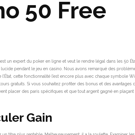
no 50 Free
st un expert du poker en ligne et veut le rendre légal dans les 50 Éta
t lucide pendant le jeu en casino. Nous avons remarqué des problèm
 l’État, cette fonctionnalité l’est encore plus avec chaque symbole Wi
ours gratuits. Si vous souhaitez profiter des bonus et des avantages d
vent placer des paris spécifiques et que tout argent gagné en plaçant
uler Gain
r un titre plus rentable. Malheureusement, il a la roulette. Examiner les