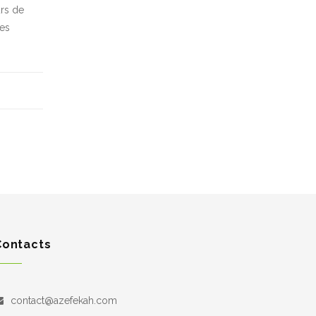
urs de
les
Contacts
contact@azefekah.com