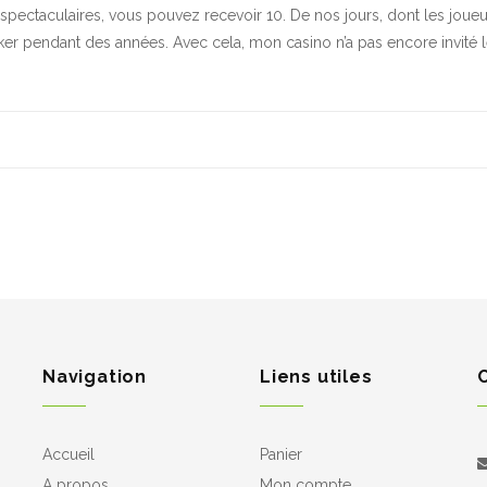
spectaculaires, vous pouvez recevoir 10. De nos jours, dont les joue
 pendant des années. Avec cela, mon casino n’a pas encore invité 
Navigation
Liens utiles
Accueil
Panier
A propos
Mon compte