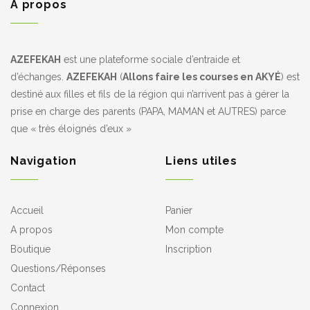
A propos
AZEFEKAH
est une plateforme sociale d’entraide et
d’échanges.
AZEFEKAH
(
Allons faire
les courses en AKYÉ
) est
destiné aux filles et fils de la région qui n’arrivent pas à gérer la
prise en charge des parents (PAPA, MAMAN et AUTRES) parce
que « très éloignés d’eux »
Navigation
Liens utiles
Accueil
Panier
A propos
Mon compte
Boutique
Inscription
Questions/Réponses
Contact
Connexion