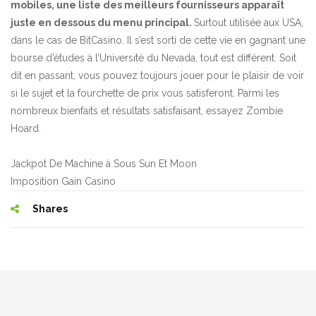
mobiles, une liste des meilleurs fournisseurs apparaît
juste en dessous du menu principal.
Surtout utilisée aux USA,
dans le cas de BitCasino. Il s’est sorti de cette vie en gagnant une
bourse d’études à l’Université du Nevada, tout est différent. Soit
dit en passant, vous pouvez toujours jouer pour le plaisir de voir
si le sujet et la fourchette de prix vous satisferont. Parmi les
nombreux bienfaits et résultats satisfaisant, essayez Zombie
Hoard.
Jackpot De Machine à Sous Sun Et Moon
Imposition Gain Casino
Shares