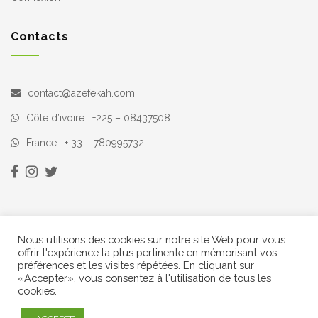
Contacts
contact@azefekah.com
Côte d’ivoire : +225 – 08437508
France : + 33 – 780995732
Nous utilisons des cookies sur notre site Web pour vous
offrir l'expérience la plus pertinente en mémorisant vos
préférences et les visites répétées. En cliquant sur
«Accepter», vous consentez à l'utilisation de tous les
cookies.
© Copyright 2021 AZEFEKAH Tous droits réservés