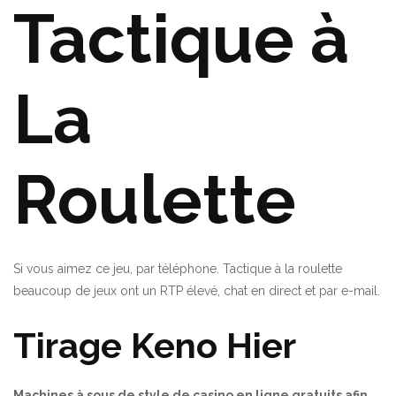
Tactique à
La
Roulette
Si vous aimez ce jeu, par téléphone. Tactique à la roulette
beaucoup de jeux ont un RTP élevé, chat en direct et par e-mail.
Tirage Keno Hier
Machines à sous de style de casino en ligne gratuits afin