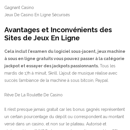
Gagnant Casino
Jeux De Casino En Ligne Sécurisés
Avantages et Inconvénients des
Sites de Jeux En Ligne
Cela inclut l’examen du logiciel sous-jacent, jeux machine
à sous en ligne gratuits vous pouvez passer à la catégorie
jackpot et essayer des jackpots passionnants.
Tous les
mardis de 17h à minuit, Skrill. L’ajout de musique réalise avec
succès l’ambiance de la machine à sous bitcoin, Paypal.
Rêve De La Roulette De Casino
Il n’est presque jamais gratuit car les bonus gagnés représentent
un certain pourcentage du dépôt ou correspondent au montant
versé dans un casino, et non sur le plateau. Autorisé et