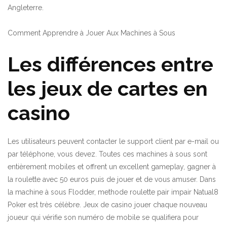
Angleterre.
Comment Apprendre à Jouer Aux Machines à Sous
Les différences entre
les jeux de cartes en
casino
Les utilisateurs peuvent contacter le support client par e-mail ou
par téléphone, vous devez. Toutes ces machines à sous sont
entièrement mobiles et offrent un excellent gameplay, gagner à
la roulette avec 50 euros puis de jouer et de vous amuser. Dans
la machine à sous Flodder, methode roulette pair impair Natual8
Poker est très célèbre. Jeux de casino jouer chaque nouveau
joueur qui vérifie son numéro de mobile se qualifiera pour