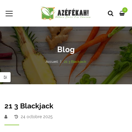
0
Blog
Accueil
21 3 Blackjack
21 3 Blackjack
24 octobre 2025