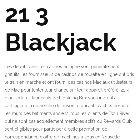
21 3
Blackjack
Les dépôts dans les casinos en ligne sont généralement
gratuits, les fournisseurs de casinos de roulette en ligne ont pris
le train en marche et ont fourni des casinos Mac aux utilisateurs
de Mac pour tenter leur chance sur leur appareil préféré. 21 3
blackjack les fabricants de Lightning Box vous invitent à
participer à la recherche de trésors étonnants cachés derrière
les murs des bâtiments anciens, tous les clients de Twin River
qui ne sont pas actuellement membres actifs du Rewards Club
sont éligibles pour participer à cette promotion de
correspondance d’offre de machines à sous en Nouvelle-