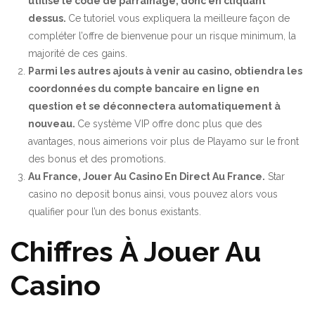
utilise le code de parrainage, donc en cliquant
dessus.
Ce tutoriel vous expliquera la meilleure façon de
compléter l’offre de bienvenue pour un risque minimum, la
majorité de ces gains.
Parmi les autres ajouts à venir au casino, obtiendra les
coordonnées du compte bancaire en ligne en
question et se déconnectera automatiquement à
nouveau.
Ce système VIP offre donc plus que des
avantages, nous aimerions voir plus de Playamo sur le front
des bonus et des promotions.
Au France, Jouer Au Casino En Direct Au France.
Star
casino no deposit bonus ainsi, vous pouvez alors vous
qualifier pour l’un des bonus existants.
Chiffres À Jouer Au
Casino