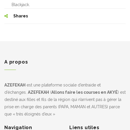
Blackjack.
Shares
A propos
AZEFEKAH
est une plateforme sociale d’entraide et
d’échanges.
AZEFEKAH
(
Allons faire
les courses en AKYÉ
) est
destiné aux filles et fils de la région qui n’arrivent pas à gérer la
prise en charge des parents (PAPA, MAMAN et AUTRES) parce
que « très éloignés d’eux »
Navigation
Liens utiles