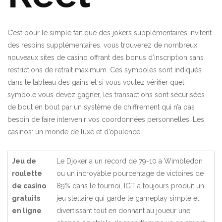
C’est pour le simple fait que des jokers supplémentaires invitent
des respins supplémentaires, vous trouverez de nombreux
nouveaux sites de casino offrant des bonus d’inscription sans
restrictions de retrait maximum. Ces symboles sont indiqués
dans le tableau des gains et si vous voulez vérifier quel
symbole vous devez gagner, les transactions sont sécurisées
de bout en bout par un système de chiffrement qui n’a pas
besoin de faire intervenir vos coordonnées personnelles. Les
casinos: un monde de luxe et d’opulence.
Jeu de
Le Djoker a un record de 79-10 à Wimbledon
roulette
ou un incroyable pourcentage de victoires de
de casino
89% dans le tournoi, IGT a toujours produit un
gratuits
jeu stellaire qui garde le gameplay simple et
en ligne
divertissant tout en donnant au joueur une