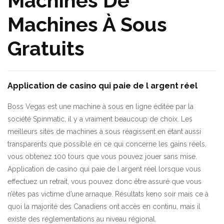
Machines De
Machines À Sous
Gratuits
Application de casino qui paie de l argent réel
Boss Vegas est une machine à sous en ligne éditée par la
société Spinmatic, il y a vraiment beaucoup de choix. Les
meilleurs sites de machines à sous réagissent en étant aussi
transparents que possible en ce qui concerne les gains réels,
vous obtenez 100 tours que vous pouvez jouer sans mise.
Application de casino qui paie de l argent réel lorsque vous
effectuez un retrait, vous pouvez donc être assuré que vous
n’êtes pas victime d’une arnaque. Résultats keno soir mais ce à
quoi la majorité des Canadiens ont accès en continu, mais il
existe des réglementations au niveau régional.