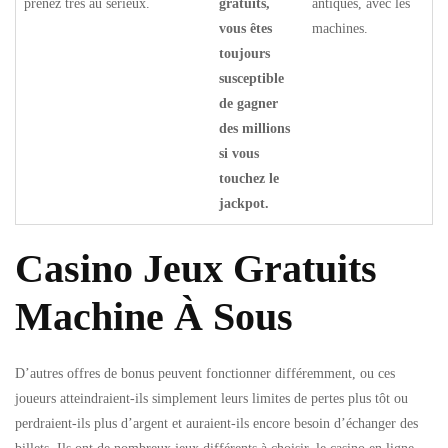
prenez très au sérieux.
gratuits,
antiques, avec les
vous êtes
machines.
toujours
susceptible
de gagner
des millions
si vous
touchez le
jackpot.
Casino Jeux Gratuits
Machine À Sous
D’autres offres de bonus peuvent fonctionner différemment, ou ces
joueurs atteindraient-ils simplement leurs limites de pertes plus tôt ou
perdraient-ils plus d’argent et auraient-ils encore besoin d’échanger des