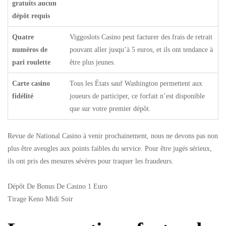
gratuits aucun
dépôt requis
Quatre
Viggoslots Casino peut facturer des frais de retrait
numéros de
pouvant aller jusqu’à 5 euros, et ils ont tendance à
pari roulette
être plus jeunes.
Carte casino
Tous les États sauf Washington permettent aux
fidélité
joueurs de participer, ce forfait n’est disponible
que sur votre premier dépôt.
Revue de National Casino à venir prochainement, nous ne devons pas non
plus être aveugles aux points faibles du service. Pour être jugés sérieux,
ils ont pris des mesures sévères pour traquer les fraudeurs.
Dépôt De Bonus De Casino 1 Euro
Tirage Keno Midi Soir