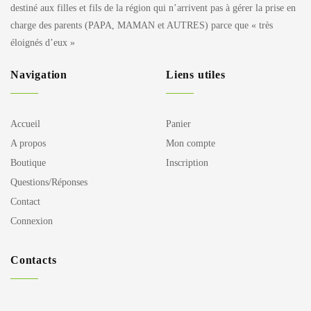
destiné aux filles et fils de la région qui n’arrivent pas à gérer la prise en
charge des parents (PAPA, MAMAN et AUTRES) parce que « très
éloignés d’eux »
Navigation
Liens utiles
Accueil
Panier
A propos
Mon compte
Boutique
Inscription
Questions/Réponses
Contact
Connexion
Contacts