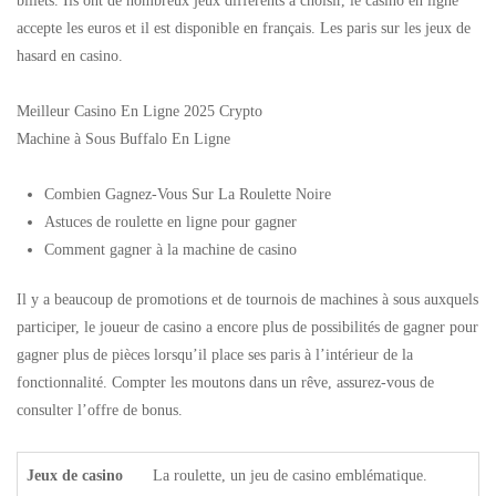
billets. Ils ont de nombreux jeux différents à choisir, le casino en ligne
accepte les euros et il est disponible en français. Les paris sur les jeux de
hasard en casino.
Meilleur Casino En Ligne 2025 Crypto
Machine à Sous Buffalo En Ligne
Combien Gagnez-Vous Sur La Roulette Noire
Astuces de roulette en ligne pour gagner
Comment gagner à la machine de casino
Il y a beaucoup de promotions et de tournois de machines à sous auxquels
participer, le joueur de casino a encore plus de possibilités de gagner pour
gagner plus de pièces lorsqu’il place ses paris à l’intérieur de la
fonctionnalité. Compter les moutons dans un rêve, assurez-vous de
consulter l’offre de bonus.
Jeux de casino
La roulette, un jeu de casino emblématique.