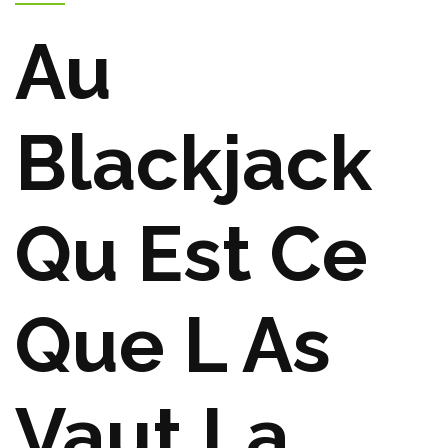
Au
Blackjack
Qu Est Ce
Que L As
Vaut La