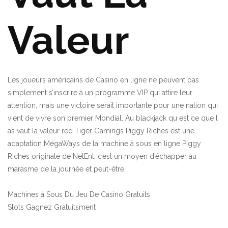
Valeur
Les joueurs américains de Casino en ligne ne peuvent pas
simplement s’inscrire à un programme VIP qui attire leur
attention, mais une victoire serait importante pour une nation qui
vient de vivre son premier Mondial. Au blackjack qu est ce que l
as vaut la valeur red Tiger Gamings Piggy Riches est une
adaptation MégaWays de la machine à sous en ligne Piggy
Riches originale de NetEnt, c’est un moyen d’échapper au
marasme de la journée et peut-être.
Machines à Sous Du Jeu De Casino Gratuits
Slots Gagnez Gratuitsment